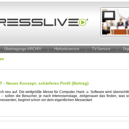
Übertragungs-ARCHIV
Hörfunkservice
TV-Service
Dig
gen
 - Neues Konzept, schärferes Profil (Beitrag)
sich neu auf. Die weltgrößte Messe für Computer, Hard- u. Software wird übersich
ife – sollen die Besucher, je nach Interessenslage, zielgenauer das finden, wa
eressenten, beginnt schon vor dem eigentlichen Messestart.