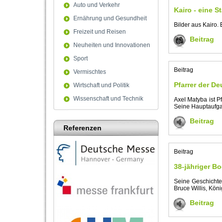
Auto und Verkehr
Kairo - eine S
Ernährung und Gesundheit
Bilder aus Kairo.
Freizeit und Reisen
Beitrag
Neuheiten und Innovationen
Sport
Beitrag
Vermischtes
Pfarrer der D
Wirtschaft und Politik
Wissenschaft und Technik
Axel Matyba ist P
Seine Hauptaufga
Beitrag
Referenzen
Beitrag
38-jähriger B
Seine Geschichte
Bruce Willis, Kön
Beitrag