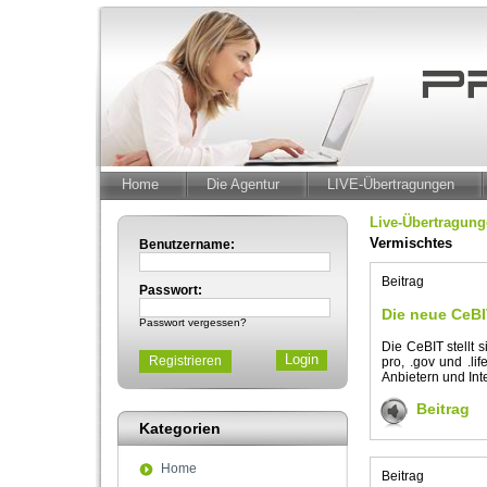
Home
Die Agentur
LIVE-Übertragungen
Live-Übertragun
Vermischtes
Benutzername:
Beitrag
Passwort:
Die neue CeBIT
Passwort vergessen?
Die CeBIT stellt 
Registrieren
pro, .gov und .l
Anbietern und Int
Beitrag
Kategorien
Home
Beitrag