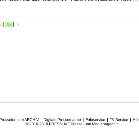
8
99
>
Pressetermine ARCHIV
|
Digitale Pressemappe
|
Fotoservice
|
TV-Service
|
Hör
© 2010-2018 PRESSLIVE Presse- und Medienagentur