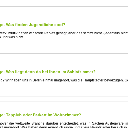
e: Was finden Jugendliche cool?
tt? Intuitiv hätten wir sofort Parkett gesagt, aber das stimmt nicht - jedenfalls ni
 und was nicht.
e: Was liegt denn da bei Ihnen im Schlafzimmer?
ig? Wir haben uns in Berlin einmal umgehört, was die Hauptstädter bevorzugen. Ge
ge: Teppich oder Parkett im Wohnzimmer?
ver die weltweite Branche darüber entscheidet, was in Sachen Auslegware im
ett umgehört. Was haben denn eigentlich junge und ältere Hauptstädter bei sich 