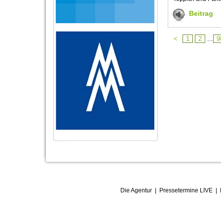
Beitrag
<
1
2
...
9
Die Agentur
|
Pressetermine LIVE
|