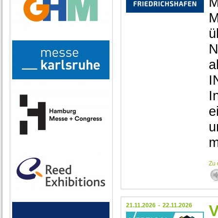
M
M
ü
N
a
I
I
e
u
m
Zu 
21.11.2026
-
22.11.2026
V