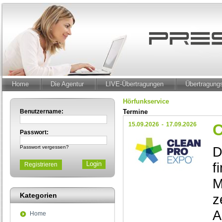
Home
Die Agentur
LIVE-Übertragungen
Übertragun
Hörfunkservice
Benutzername:
Termine
15.09.2026
-
17.09.2026
Passwort:
Passwort vergessen?
D
f
Registrieren
M
Kategorien
z
A
Home