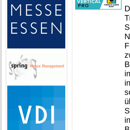
D
T
S
N
F
z
B
i
i
s
ü
S
i
B