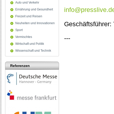
Auto und Verkehr
info@presslive.d
Ernährung und Gesundheit
Freizeit und Reisen
Geschäftsführer:
Neuheiten und Innovationen
Sport
---
Vermischtes
Wirtschaft und Politik
HRB 96902 - Amts
Wissenschaft und Technik
USt-IdNr.: DE 8
Referenzen
Diese Angaben e
nach § 5 TMG.
Verantwortlich i.