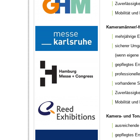
│
Zuverlässigkei
│
Mobilität und 
Kameramänner/-fr
│
mehrjährige E
│
sicherer Umga
(wenn eigene Tec
│
gepflegtes Er
│
professionelle
│
vorhandene Sch
│
Zuverlässigkei
│
Mobilität und F
Kamera- und Tona
│
ausreichende 
│
gepflegtes Er