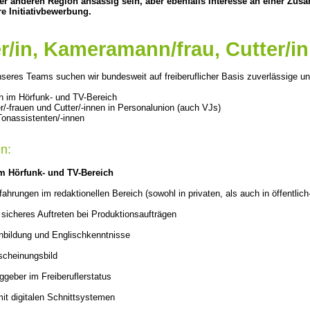
ner anderen Region ansässig sein, aber ebenfalls Interesse an einer Zu
e Initiativbewerbung.
r/in, Kameramann/frau, Cutter/in
seres Teams suchen wir bundesweit auf freiberuflicher Basis zuverlässige un
en im Hörfunk- und TV-Bereich
-frauen und Cutter/-innen in Personalunion (auch VJs)
onassistenten/-innen
n:
im Hörfunk- und TV-Bereich
fahrungen im redaktionellen Bereich (sowohl in privaten, als auch in öffentlic
sicheres Auftreten bei Produktionsaufträgen
nbildung und Englischkenntnisse
scheinungsbild
ggeber im Freiberuflerstatus
it digitalen Schnittsystemen