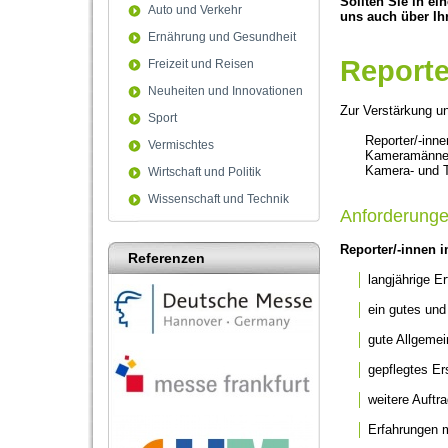
Sollten Sie in ei
Auto und Verkehr
uns auch über Ihr
Ernährung und Gesundheit
Reporte
Freizeit und Reisen
Neuheiten und Innovationen
Zur Verstärkung un
Sport
Reporter/-inn
Vermischtes
Kameramänner/
Kamera- und T
Wirtschaft und Politik
Wissenschaft und Technik
Anforderunge
Reporter/-innen 
Referenzen
│
langjährige Er
│
ein gutes und 
│
gute Allgemei
│
gepflegtes Er
│
weitere Auftra
│
Erfahrungen m