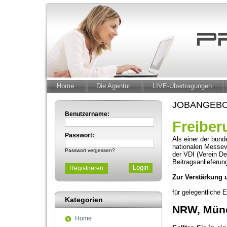
Home
Die Agentur
LIVE-Übertragungen
JOBANGEBO
Benutzername:
Freiber
Passwort:
Als einer der bund
nationalen Messev
Passwort vergessen?
der VDI (Verein D
Beitragsanlieferun
Registrieren
Zur Verstärkung 
für gelegentliche 
Kategorien
NRW, Münc
Home