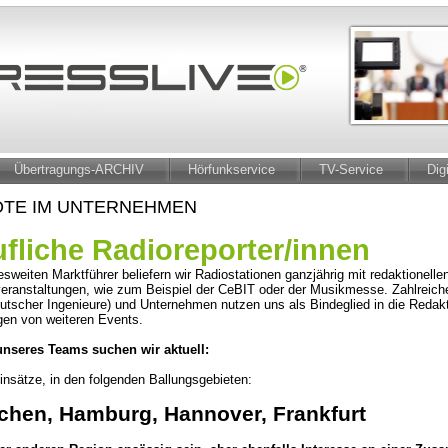
Übertragungs-ARCHIV
Hörfunkservice
TV-Service
Dig
TE IM UNTERNEHMEN
ufliche Radioreporter/innen
esweiten Marktführer beliefern wir Radiostationen ganzjährig mit redaktionel
eranstaltungen, wie zum Beispiel der CeBIT oder der Musikmesse. Zahlreich
eutscher Ingenieure) und Unternehmen nutzen uns als Bindeglied in die Reda
gen von weiteren Events.
unseres Teams suchen wir aktuell:
Einsätze, in den folgenden Ballungsgebieten:
hen, Hamburg, Hannover, Frankfurt