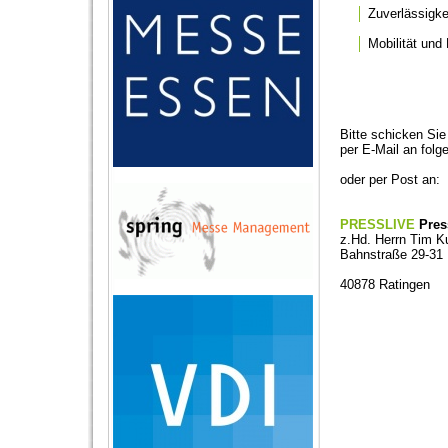
│
Zuverlässigkei
│
Mobilität und 
Bitte schicken Si
per E-Mail an fol
oder per Post an:
PRESSLIVE
Pres
z.Hd. Herrn Tim 
Bahnstraße 29-31
40878 Ratingen