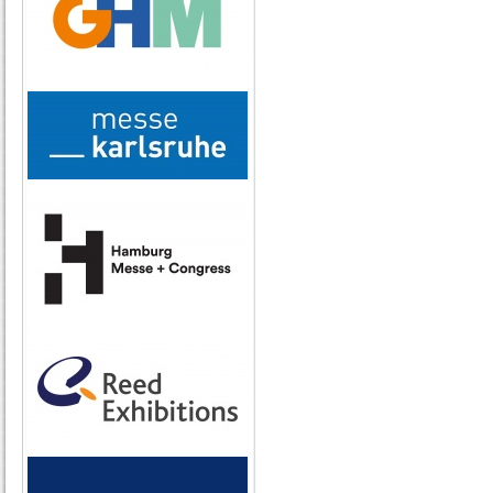
|
Download digitale
Sollten Sie weite
Service haben, dan
info@presslive.de
.