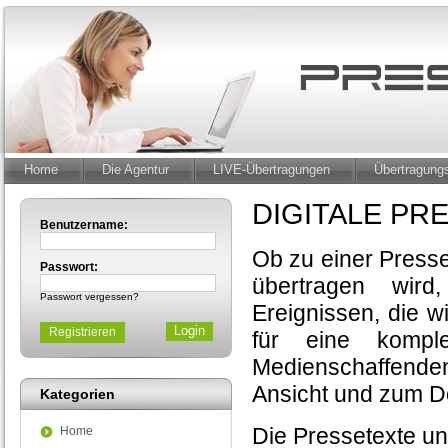
Home
Die Agentur
LIVE-Übertragungen
Übertragun
DIGITALE P
Benutzername:
Ob zu einer Presse
Passwort:
übertragen wir
Passwort vergessen?
Ereignissen, die w
Registrieren
für eine komple
Medienschaffende
Ansicht und zum D
Kategorien
Die Pressetexte un
Home