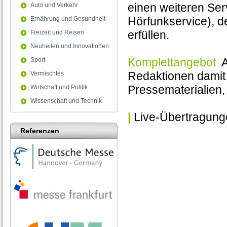
einen weiteren Ser
Auto und Verkehr
Hörfunkservice), 
Ernährung und Gesundheit
erfüllen.
Freizeit und Reisen
Neuheiten und Innovationen
Komplettangebot
Au
Sport
Redaktionen damit 
Vermischtes
Pressematerialien, 
Wirtschaft und Politik
Wissenschaft und Technik
|
Live-Übertragunge
Referenzen
|
interaktive Teiln
|
Download digital
|
sendefähig produz
|
individuelle O-Tön