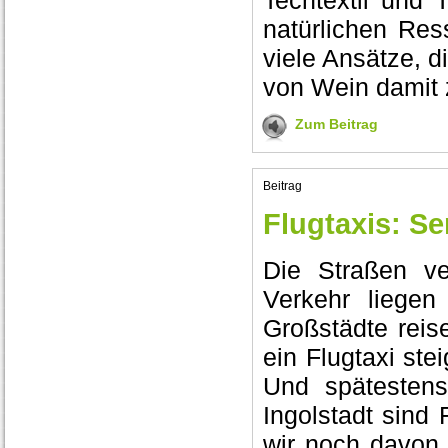
Techtextil und 
natürlichen Res
viele Ansätze, d
von Wein damit z
Zum Beitrag
Beitrag
Flugtaxis: S
Die Straßen ve
Verkehr liegen
Großstädte reis
ein Flugtaxi st
Und spätestens
Ingolstadt sind 
wir noch davon e