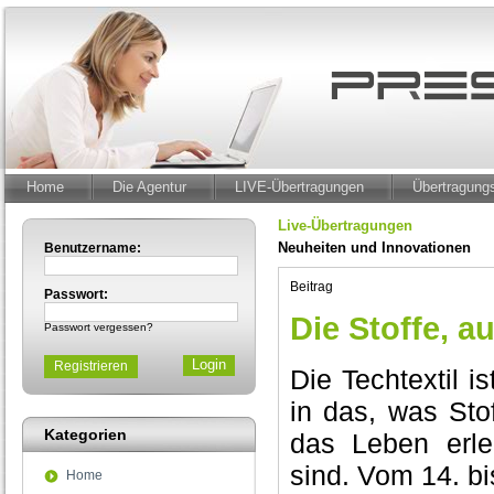
Home
Die Agentur
LIVE-Übertragungen
Übertragun
Live-Übertragungen
Neuheiten und Innovationen
Benutzername:
Beitrag
Passwort:
Die Stoffe, a
Passwort vergessen?
Registrieren
Die Techtextil i
in das, was Sto
Kategorien
das Leben erlei
sind. Vom 14. bi
Home