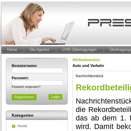
Home
Die Agentur
LIVE-Übertragungen
Übertragun
Hörfunkservice
Auto und Verkehr
Benutzername:
Nachrichtenstück
Passwort:
Rekordbeteili
Passwort vergessen?
Registrieren
Nachrichtenstück
die Rekordbetei
Kategorien
das ab dem 1. N
wird. Damit bek
Home