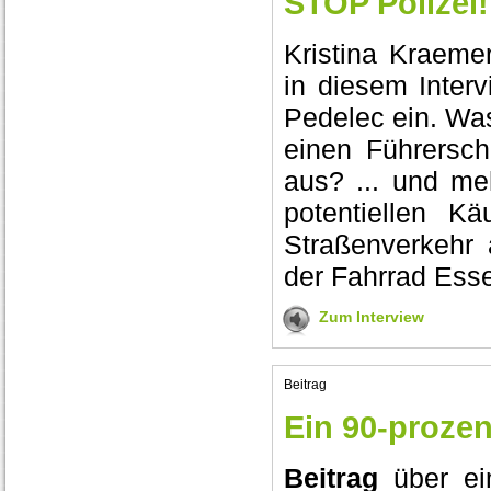
STOP Polizei! 
Kristina Kraeme
in diesem Inter
Pedelec ein. Was
einen Führersch
aus? ... und meh
potentiellen K
Straßenverkehr 
der Fahrrad Ess
Zum Interview
Beitrag
Ein 90-prozen
Beitrag
über ein