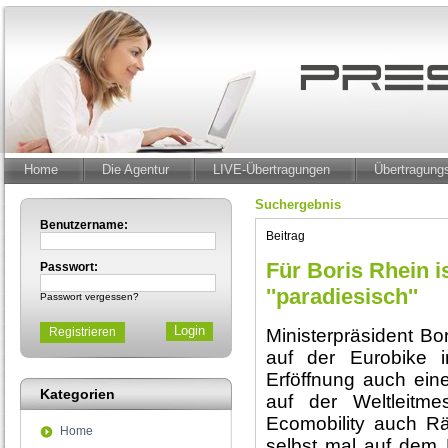
Home
Die Agentur
LIVE-Übertragungen
Übertragun
Suchergebnis
Benutzername:
Beitrag
Für Boris Rhein is
Passwort:
''paradiesisch''
Passwort vergessen?
Registrieren
Ministerpräsident Bo
auf der Eurobike 
Erföffnung auch ei
Kategorien
auf der Weltleitme
Ecomobility auch Rä
Home
selbst mal auf dem