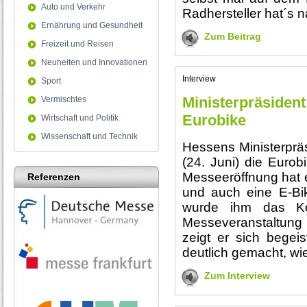
Auto und Verkehr
Radhersteller hat´s n
Ernährung und Gesundheit
Zum Beitrag
Freizeit und Reisen
Neuheiten und Innovationen
Interview
Sport
Ministerpräsident
Vermischtes
Eurobike
Wirtschaft und Politik
Wissenschaft und Technik
Hessens Ministerpräs
(24. Juni) die Eurob
Messeeröffnung hat 
Referenzen
und auch eine E-Bi
wurde ihm das Ko
Messeveranstaltung
zeigt er sich begei
deutlich gemacht, wie
Zum Interview