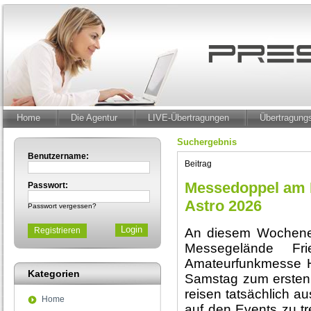
Home
Die Agentur
LIVE-Übertragungen
Übertragun
Suchergebnis
Benutzername:
Beitrag
Messedoppel am 
Passwort:
Astro 2026
Passwort vergessen?
Registrieren
An diesem Wochenen
Messegelände Fr
Amateurfunkmesse H
Kategorien
Samstag zum ersten 
reisen tatsächlich a
Home
auf den Events zu tr