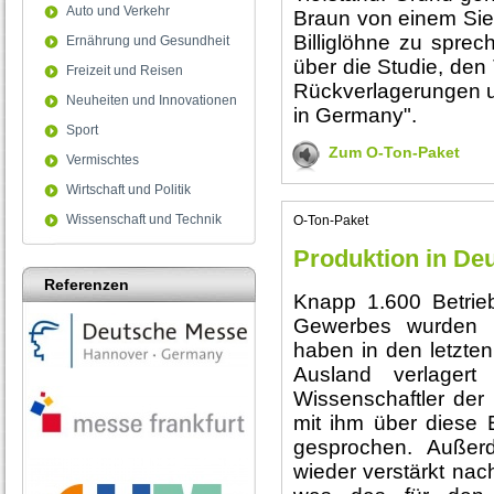
Auto und Verkehr
Braun von einem Sie
Billiglöhne zu sprec
Ernährung und Gesundheit
über die Studie, den
Freizeit und Reisen
Rückverlagerungen 
Neuheiten und Innovationen
in Germany".
Sport
Zum O-Ton-Paket
Vermischtes
Wirtschaft und Politik
Wissenschaft und Technik
O-Ton-Paket
Produktion in Deu
Referenzen
Knapp 1.600 Betrie
Gewerbes wurden b
haben in den letzten
Ausland verlagert 
Wissenschaftler der
mit ihm über diese 
gesprochen. Außer
wieder verstärkt n