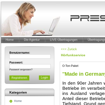
Home
Die Agentur
LIVE-Übertragungen
Übertragun
<<< Zurück
Benutzername:
Hörfunkservice
Passwort:
O-Ton-Paket
Passwort vergessen?
''Made in Germany
Registrieren
In den 90er Jahren w
Betriebe im verarbe
Kategorien
ins Ausland verlager
Anteil dieser Betrie
Home
Tiefstand. Grund ge