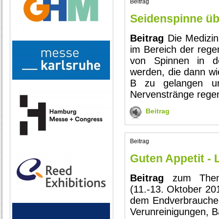
Beitrag
Seidenspinne ü
Beitrag
Die Medizi
im Bereich der rege
von Spinnen in d
werden, die dann wi
B zu gelangen u
Nervenstränge regen
Beitrag
Beitrag
Guten Appetit - 
Beitrag
zum Thema
(11.-13. Oktober 20
dem Endverbraucher
Verunreinigungen, Ba