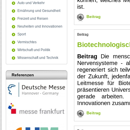
können, welches Me
Auto und Verkehr
ist.
Ernährung und Gesundheit
Beitrag
Freizeit und Reisen
Neuheiten und Innovationen
Sport
Beitrag
Vermischtes
Biotechnologisc
Wirtschaft und Politik
Beitrag
Die mensch
Wissenschaft und Technik
Nervensysteme - al
regeneriert sich tei
Referenzen
der Zukunft, jeden
Leitmesse für Bio
präsentieren Univer
gerade arbeiten.
Innovationen zusa
Beitrag