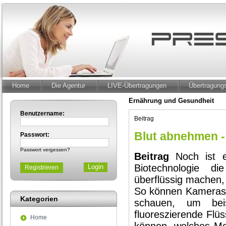
Home
Die Agentur
LIVE-Übertragungen
Übertragun
Ernährung und Gesundheit
Benutzername:
Beitrag
Blut abnehmen - 
Passwort:
Passwort vergessen?
Beitrag
Noch ist es
Biotechnologie 
Registrieren
überflüssig machen, 
So können Kameras 
Kategorien
schauen, um beis
fluoreszierende Flü
Home