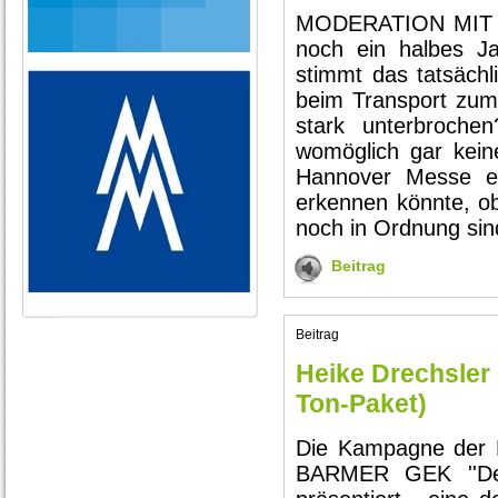
MODERATION MIT O-
noch ein halbes Ja
stimmt das tatsächl
beim Transport zu
stark unterbroche
womöglich gar kein
Hannover Messe ei
erkennen könnte, o
noch in Ordnung si
Beitrag
Beitrag
Heike Drechsler 
Ton-Paket)
Die Kampagne der De
BARMER GEK ''Deu