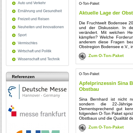
Auto und Verkehr
O-Ton-Paket
Ernährung und Gesundheit
Aktuelle Lage der Obs
Freizeit und Reisen
Die Fruchtwelt Bodensee 20
Neuheiten und Innovationen
und der Diskussion. In d
verändert. Mit welchen He
Sport
kämpfen? Welche Forderung
anderem diese Fragen bean
Vermischtes
Obstregion Bodensee e.V., 
Wirtschaft und Politik
Zum O-Ton-Paket
Wissenschaft und Technik
O-Ton-Paket
Referenzen
Apfelprinzessin Sina 
Obstbau
Sina Bernhard ist nicht n
sondern die 22-Jährige 
Dementsprechend gut kenn
folgenden O-Ton Paket spric
Obstbaus und die Qualität 
Zum O-Ton-Paket