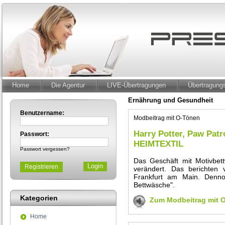
Home
Die Agentur
LIVE-Übertragungen
Übertragun
Ernährung und Gesundheit
Benutzername:
Modbeitrag mit O-Tönen
Harry Potter, Paw Patr
Passwort:
HEIMTEXTIL
Passwort vergessen?
Das Geschäft mit Motivbet
Registrieren
verändert. Das berichten
Frankfurt am Main. Denno
Bettwäsche".
Kategorien
Zum Modbeitrag mit 
Home