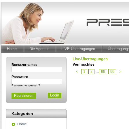
Home
Die Agentur
LIVE-Übertragungen
Übertragun
Live-Übertragungen
Vermischtes
Benutzername:
<
1
2
...
98
99
>
Passwort:
Passwort vergessen?
Registrieren
Kategorien
Home