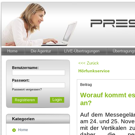
Home
Die Agentur
LIVE-Übertragungen
Übertragun
<<< Zurück
Benutzername:
Hörfunkservice
Passwort:
Beitrag
Passwort vergessen?
Worauf kommt es 
Registrieren
an?
Auf dem Messegeländ
Kategorien
am 24. und 25. Nove
mit der Vertikalen zu
Home
daher die per