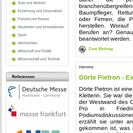
Auto und Verkehr
branchenübergreif
Ernährung und Gesundheit
Baumpfleger, Rettun
oder Firmen, die P
Freizeit und Reisen
herstellen. Worauf
Neuheiten und Innovationen
Berufen an? Genau
Sport
beantwortet werden.
Vermischtes
Zum Beitrag
Wirtschaft und Politik
Wissenschaft und Technik
Interview
Dörte Pietron - E
Referenzen
Dörte Pietron ist ei
Kletterin. Sie war di
der Westwand des Cer
Pro in Friedr
Podiumsdiskussione
erzählt sie unter 
gekommen ist, was d