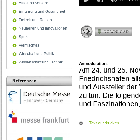
seconds
00:00
00
Auto und Verkehr
of
0
Ernährung und Gesundheit
seconds
Freizeit und Reisen
Neuheiten und Innovationen
Sport
Vermischtes
Wirtschaft und Politik
Wissenschaft und Technik
Anmoderation:
Am 24. und 25. No
Friedrichshafen all
Referenzen
und Aussteller der
zu tun. Die folgen
und Faszinationen
Text ausdrucken