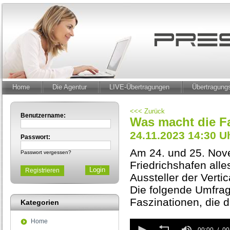
Home
Die Agentur
LIVE-Übertragungen
Übertragun
<<< Zurück
Benutzername:
Was macht die F
24.11.2023 14:30 U
Passwort:
Am 24. und 25. Nov
Passwort vergessen?
Friedrichshafen alle
Registrieren
Aussteller der Verti
Die folgende Umfra
Faszinationen, die
Kategorien
Home
0