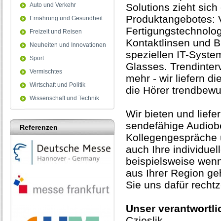
Auto und Verkehr
Solutions zieht sich
Produktangebotes: 
Ernährung und Gesundheit
Fertigungstechnologi
Freizeit und Reisen
Kontaktlinsen und B
Neuheiten und Innovationen
speziellen IT-Syst
Sport
Glasses. Trendinter
Vermischtes
mehr - wir liefern d
Wirtschaft und Politik
die Hörer trendbewu
Wissenschaft und Technik
Wir bieten und liefe
sendefähige Audiobe
Referenzen
Kollegengespräche u
auch Ihre individue
beispielsweise wen
aus Ihrer Region geh
Sie uns dafür rechtze
Unser verantwortli
Czieslik