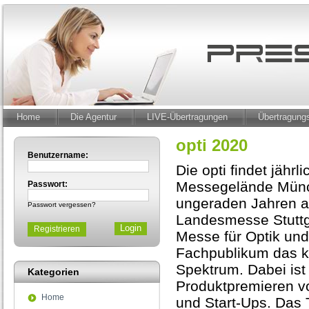
Home
Die Agentur
LIVE-Übertragungen
Übertragun
opti 2020
Benutzername:
Die opti findet jähr
Messegelände Münc
Passwort:
ungeraden Jahren a
Passwort vergessen?
Landesmesse Stuttgar
Registrieren
Messe für Optik und
Fachpublikum das k
Spektrum. Dabei ist d
Kategorien
Produktpremieren vo
Home
und Start-Ups. Das 