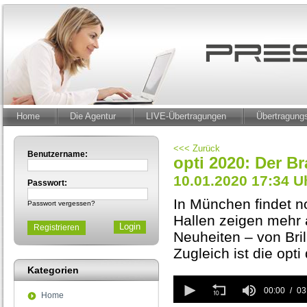
Home
Die Agentur
LIVE-Übertragungen
Übertragun
<<< Zurück
Benutzername:
opti 2020: Der B
10.01.2020 17:34 U
Passwort:
In München findet no
Passwort vergessen?
Hallen zeigen mehr a
Registrieren
Neuheiten – von Bril
Zugleich ist die opt
Kategorien
0
seconds
00:00
03
Home
of