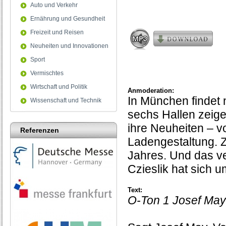
3
Auto und Verkehr
minutes,
Ernährung und Gesundheit
0
Freizeit und Reisen
Neuheiten und Innovationen
Sport
Vermischtes
Wirtschaft und Politik
Anmoderation:
In München findet n
Wissenschaft und Technik
sechs Hallen zeige
ihre Neuheiten – vo
Referenzen
Ladengestaltung. Zu
Jahres. Und das ve
Czieslik hat sich u
Text:
O-Ton 1 Josef May