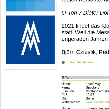
O-Ton 7 Dieter Doh
2021 findet das Kl
statt. Weil die Mess
ungeraden Jahren k
Björn Czieslik, R
Text ausdrucken
O-Ton:
Name:
Josef May
Firma:
Spectaris
Funktion:
Vorstandsvorsit
PLZ:
10117
Ort:
Berlin
Webadresse:
www.spectaris.d
Name:
Thomas Trucke