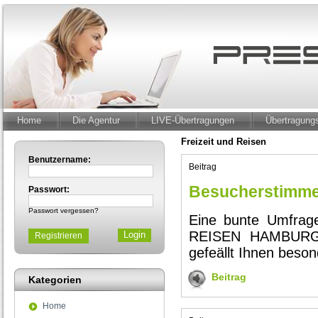
Home
Die Agentur
LIVE-Übertragungen
Übertragun
Freizeit und Reisen
Benutzername:
Beitrag
Besucherstimm
Passwort:
Passwort vergessen?
Eine bunte Umfrag
REISEN HAMBURG 
Registrieren
gefeällt Ihnen beson
Beitrag
Kategorien
Home