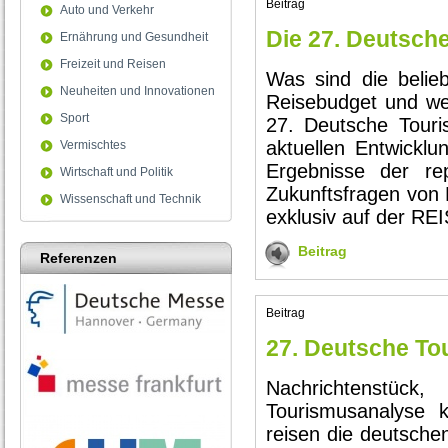
Beitrag
Auto und Verkehr
Die 27. Deutsch
Ernährung und Gesundheit
Freizeit und Reisen
Was sind die belie
Neuheiten und Innovationen
Reisebudget und wel
Sport
27. Deutsche Touri
aktuellen Entwicklu
Vermischtes
Ergebnisse der re
Wirtschaft und Politik
Zukunftsfragen von
Wissenschaft und Technik
exklusiv auf der R
Beitrag
Referenzen
Beitrag
27. Deutsche To
Nachrichtenstüc
Tourismusanalyse 
reisen die deutsche