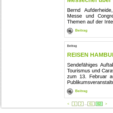
Messechef über
Bernd Aufderheide
Messe und Congres
Themen auf der Inte
Beitrag
Beitrag
REISEN HAMBURG
Sendefähiges Auftak
Tourismus und Cara
zum 13. Februar a
Publikumsveranstalt
Beitrag
<
1
2
...
61
62
>