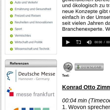
Auto und Verkehr
und ökologisch zu tr
Ernährung und Gesundheit
neue Konzepte gibt
Freizeit und Reisen
einfach in der Umse
seit vielen Jahren d
Neuheiten und Innovationen
Branchenexperte. Wi
Sport
Vermischtes
0
seconds
Wirtschaft und Politik
00:00
00
of
Wissenschaft und Technik
0
seconds
Referenzen
Text:
Konrad Otto Zimm
00:04 min (Timecod
1. Wovon sprechen 