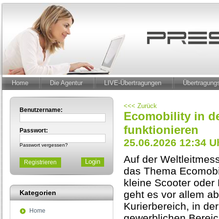
Home
Die Agentur
LIVE-Übertragungen
Übertragun
<<< Zurück
Benutzername:
Ecomobility in de
funktionieren
Passwort:
25.06.2026 12:34 U
Passwort vergessen?
Auf der Weltleitmes
Registrieren
das Thema Ecomobili
kleine Scooter oder 
Kategorien
geht es vor allem a
Kurierbereich, in d
Home
gewerblichen Berei