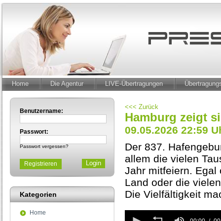
Home
Die Agentur
LIVE-Übertragungen
Übertragun
<<< Zurück
Benutzername:
Hamburg zeigt si
09.05.2026 22:59 U
Passwort:
Der 837. Hafengebur
Passwort vergessen?
allem die vielen Ta
Registrieren
Jahr mitfeiern. Ega
Land oder die viele
Die Vielfältigkeit m
Kategorien
Home
0