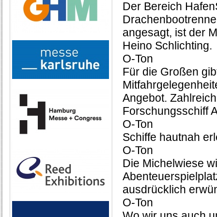
Der Bereich HafenS
Drachenbootrennen
angesagt, ist der
Heino Schlichting.
O-Ton
Für die Großen gib
Mitfahrgelegenheit
Angebot. Zahlreich
Forschungsschiff A
O-Ton
Schiffe hautnah er
O-Ton
Die Michelwiese w
Abenteuerspielplatz
ausdrücklich erwü
O-Ton
Wo wir uns auch 