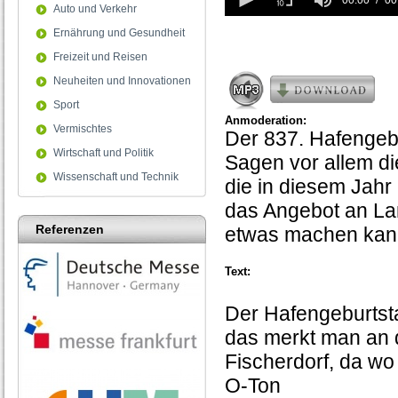
seconds
00:00
00
Auto und Verkehr
of
0
Ernährung und Gesundheit
seconds
Freizeit und Reisen
Neuheiten und Innovationen
Sport
Anmoderation:
Vermischtes
Der 837. Hafengebu
Wirtschaft und Politik
Sagen vor allem d
Wissenschaft und Technik
die in diesem Jahr
das Angebot an Lan
Referenzen
etwas machen kann.
Text:
Der Hafengeburtst
das merkt man an de
Fischerdorf, da wo
O-Ton