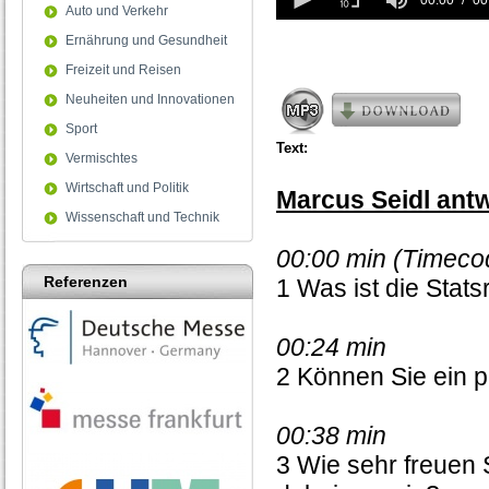
seconds
00:00
00
Auto und Verkehr
of
0
Ernährung und Gesundheit
seconds
Freizeit und Reisen
Neuheiten und Innovationen
Sport
Text:
Vermischtes
Wirtschaft und Politik
Marcus Seidl antw
Wissenschaft und Technik
00:00 min (Timecod
Referenzen
1 Was ist die Stats
00:24 min
2 Können Sie ein 
00:38 min
3 Wie sehr freuen