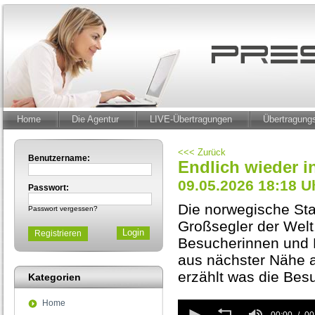
Home
Die Agentur
LIVE-Übertragungen
Übertragun
<<< Zurück
Benutzername:
Endlich wieder 
09.05.2026 18:18 U
Passwort:
Die norwegische Sta
Passwort vergessen?
Großsegler der Wel
Registrieren
Besucherinnen und 
aus nächster Nähe 
erzählt was die Bes
Kategorien
Home
0