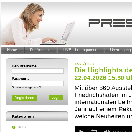
Home
Die Agentur
LIVE-Übertragungen
Übertragun
<<< Zurück
Benutzername:
Die Highlights d
22.04.2026 15:30 U
Passwort:
Mit über 860 Ausste
Passwort vergessen?
Friedrichshafen im 
Registrieren
internationalen Leit
Jahr auf einem Reko
welche Neuheiten un
Kategorien
Home
0