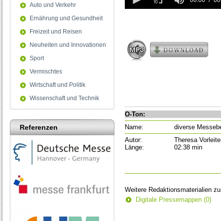
seconds
00:00
00
Auto und Verkehr
of
0
Ernährung und Gesundheit
seconds
Freizeit und Reisen
Neuheiten und Innovationen
Sport
Vermischtes
Wirtschaft und Politik
Wissenschaft und Technik
O-Ton:
Name:
diverse Messeb
Referenzen
Autor:
Theresa Vorleite
Länge:
02:38 min
Weitere Redaktionsmaterialien z
Digitale Pressemappen (0)