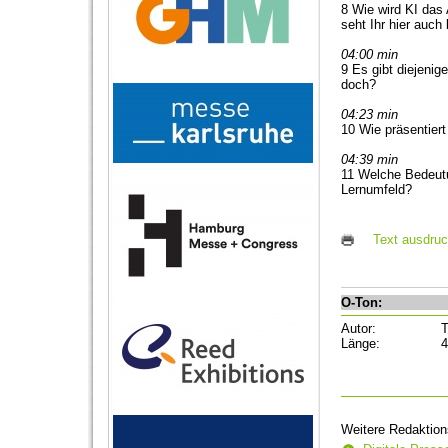
8 Wie wird KI das
seht Ihr hier auch
04:00 min
9 Es gibt diejenig
doch?
04:23 min
10 Wie präsentier
04:39 min
11 Welche Bedeutu
Lernumfeld?
Text ausdru
O-Ton:
Autor:
T
Länge:
4
Weitere Redaktion