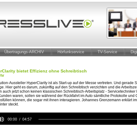
Übertragungs-ARCHIV
Hörfunkservice
TV-Service
Dig
rClarity bietet Effizienz ohne Schreibtisch
Uhr
ion-Aussteller HyperClarity ist als Start-up auf der Messe vertreten. Und gerade S
 Hier geht es darum, zukünftig auf den Schreibtisch verzichten und die Arbeitszeit
 auch jetzt schon keinen klassischen Schreibtisch-Arbeitsplatz - Servicetechniker
 Kunden waren, sollen sie während der Rückfahrt im Auto sämtliche Protokolle und C
füllen können, die sogar mit ihnen interagieren. Johannes Grenzemann erklärt im
nter steckt.
00:00
04:57