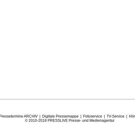
Pressetermine ARCHIV
|
Digitale Pressemappe
|
Fotoservice
|
TV-Service
|
Hör
© 2010-2018 PRESSLIVE Presse- und Medienagentur