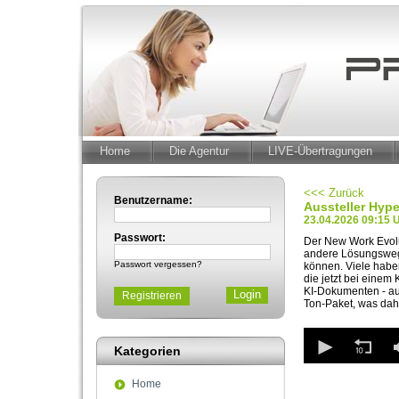
Home
Die Agentur
LIVE-Übertragungen
<<< Zurück
Benutzername:
Aussteller Hype
23.04.2026 09:15 
Passwort:
Der New Work Evolut
andere Lösungswege.
Passwort vergessen?
können. Viele haben
die jetzt bei einem
KI-Dokumenten - aus
Registrieren
Ton-Paket, was dahi
0
seconds
Kategorien
of
4
Home
minutes,