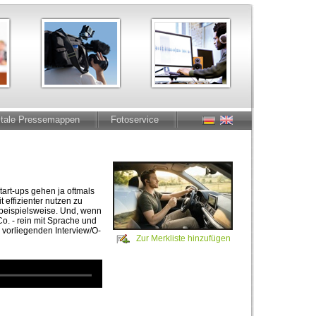
itale Pressemappen
Fotoservice
tart-ups gehen ja oftmals
 effizienter nutzen zu
 beispielsweise. Und, wenn
o. - rein mit Sprache und
 vorliegenden Interview/O-
Zur Merkliste hinzufügen