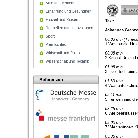
57
Auto und Verkehr
seconds
Volum
Ernährung und Gesundheit
90%
Freizeit und Reisen
Text:
Neuheiten und Innovationen
Johannes Grenze
Sport
00:03 min (Timeco
1 Was steckt hint
Vermischtes
Wirtschaft und Politik
00:38 min
2 Kannst Du ein ko
Wissenschaft und Technik
01:08 min
3 Euer Tool, einma
Referenzen
01:53 min
4 Was unterschei
02:11 min
5 Für wen sind di
02:25 min
6 Wie beeinflusse
03:00 min
7 Wie verändert KI
03:35 min