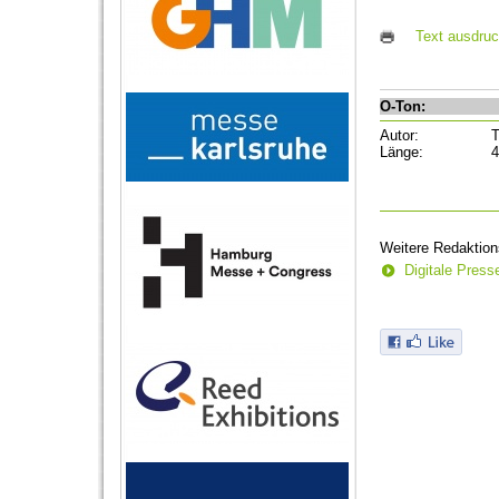
Text ausdru
O-Ton:
Autor:
T
Länge:
4
Weitere Redaktion
Digitale Pres