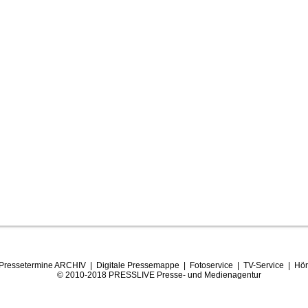
Pressetermine ARCHIV
|
Digitale Pressemappe
|
Fotoservice
|
TV-Service
|
Hör
© 2010-2018 PRESSLIVE Presse- und Medienagentur