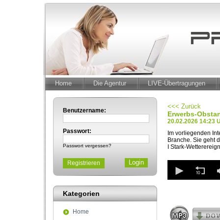
Home
Die Agentur
LIVE-Übertragungen
<<< Zurück
Benutzername:
Erwerbs-Obstan
20.02.2026 14:23 
Passwort:
Im vorliegenden Int
Branche. Sie geht d
Passwort vergessen?
I Stark-Wetterereig
0
Registrieren
seconds
of
4
Kategorien
minutes,
4
seconds
Volum
Home
90%