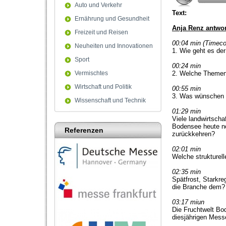
Auto und Verkehr
Text:
Ernährung und Gesundheit
Anja Renz antwor
Freizeit und Reisen
00:04 min (Timeco
Neuheiten und Innovationen
1. Wie geht es de
Sport
00:24 min
Vermischtes
2. Welche Themen
Wirtschaft und Politik
00:55 min
3. Was wünschen Si
Wissenschaft und Technik
01:29 min
Viele landwirtsch
Bodensee heute no
Referenzen
zurückkehren?
02:01 min
Welche strukturel
02:35 min
Spätfrost, Starkr
die Branche dem?
03:17 miun
Die Fruchtwelt Bod
diesjährigen Mess