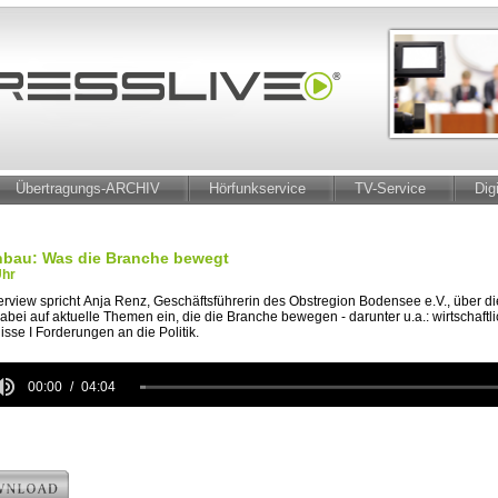
Übertragungs-ARCHIV
Hörfunkservice
TV-Service
Dig
bau: Was die Branche bewegt
Uhr
erview spricht Anja Renz, Geschäftsführerin des Obstregion Bodensee e.V., über di
abei auf aktuelle Themen ein, die die Branche bewegen - darunter u.a.: wirtschaftl
nisse I Forderungen an die Politik.
00:00
04:04
e