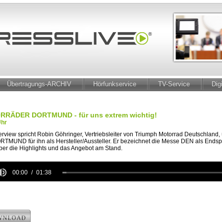
Übertragungs-ARCHIV
Hörfunkservice
TV-Service
Dig
RRÄDER DORTMUND - für uns extrem wichtig!
Uhr
erview spricht Robin Göhringer, Vertriebsleiter von Triumph Motorrad Deutschland
D für ihn als Hersteller/Aussteller. Er bezeichnet die Messe DEN als Endspur
ber die Highlights und das Angebot am Stand.
00:00
01:38
e