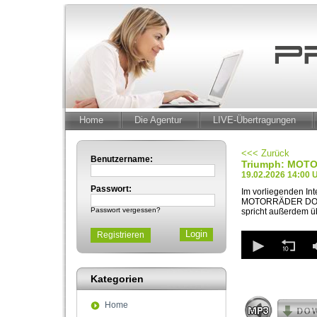
Home
Die Agentur
LIVE-Übertragungen
<<< Zurück
Benutzername:
Triumph: MOTO
19.02.2026 14:00 
Passwort:
Im vorliegenden Int
MOTORRÄDER DORTMUN
Passwort vergessen?
spricht außerdem ü
0
Registrieren
seconds
of
1
Kategorien
minute,
38
seconds
Volum
Home
90%