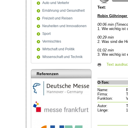
Auto und Verkehr
Text:
Ernährung und Gesundheit
Robin Göhringer 
Freizeit und Reisen
00:06 min (Timeco
Neuheiten und Innovationen
1. Wie wichtig i
Sport
00:29 min
Vermischtes
2. Was sind die H
Wirtschaft und Politik
01:02 min
3. Wie wichtig is
Wissenschaft und Technik
Text ausdru
Referenzen
O-Ton:
Name:
R
Firma:
T
Funktion:
V
Autor:
T
Länge:
1