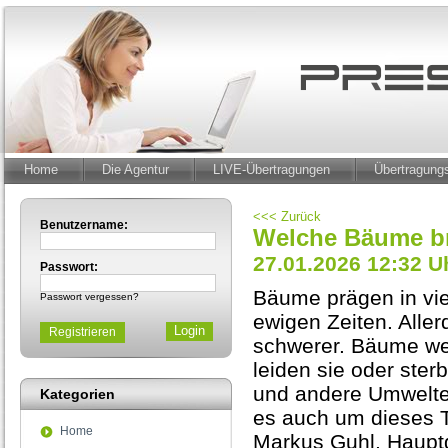
Home
Die Agentur
LIVE-Übertragungen
Übertragun
<<< Zurück
Benutzername:
Welche Bäume br
27.01.2026 12:32 U
Passwort:
Bäume prägen in vie
Passwort vergessen?
ewigen Zeiten. All
Registrieren
schwerer. Bäume we
leiden sie oder ste
und andere Umweltei
Kategorien
es auch um dieses T
Home
Markus Guhl, Haupt