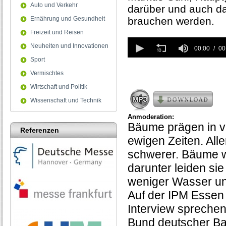
Auto und Verkehr
darüber und auch da
Ernährung und Gesundheit
brauchen werden.
Freizeit und Reisen
0
Neuheiten und Innovationen
seconds
00:00
00
of
Sport
0
seconds
Vermischtes
Wirtschaft und Politik
Wissenschaft und Technik
Anmoderation:
Bäume prägen in vi
Referenzen
ewigen Zeiten. Al
schwerer. Bäume w
darunter leiden si
weniger Wasser un
Auf der IPM Essen
Interview sprechen
Bund deutscher Ba