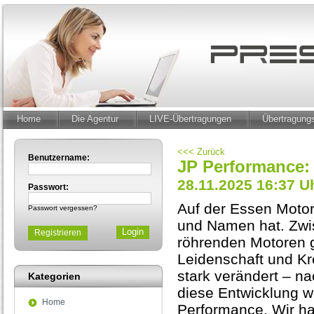
Home
Die Agentur
LIVE-Übertragungen
Übertragun
<<< Zurück
Benutzername:
JP Performance: 
28.11.2025 16:37 U
Passwort:
Auf der Essen Motor 
Passwort vergessen?
und Namen hat. Zwi
Registrieren
röhrenden Motoren g
Leidenschaft und Kre
stark verändert – nac
Kategorien
diese Entwicklung wi
Home
Performance. Wir ha