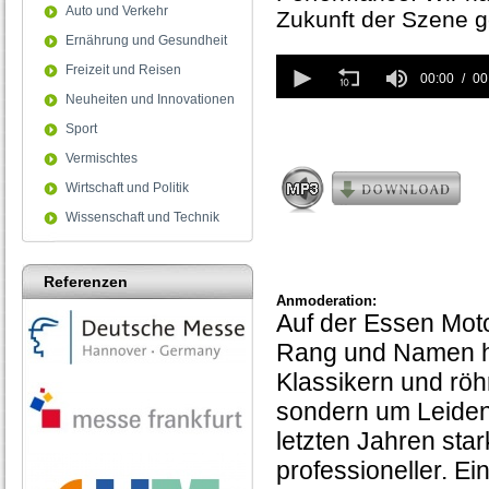
Auto und Verkehr
Zukunft der Szene 
Ernährung und Gesundheit
0
Freizeit und Reisen
seconds
00:00
00
of
Neuheiten und Innovationen
0
Sport
seconds
Vermischtes
Wirtschaft und Politik
Wissenschaft und Technik
Referenzen
Anmoderation:
Auf der Essen Motor
Rang und Namen ha
Klassikern und röh
sondern um Leidens
letzten Jahren star
professioneller. E