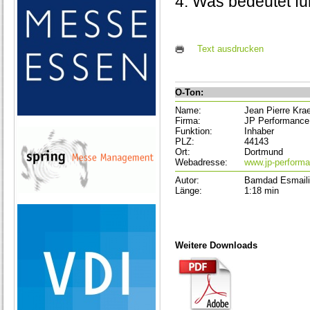
4. Was bedeutet f
Text ausdrucken
O-Ton:
Name:
Jean Pierre Kra
Firma:
JP Performance
Funktion:
Inhaber
PLZ:
44143
Ort:
Dortmund
Webadresse:
www.jp-perform
Autor:
Bamdad Esmaili
Länge:
1:18 min
Weitere Downloads