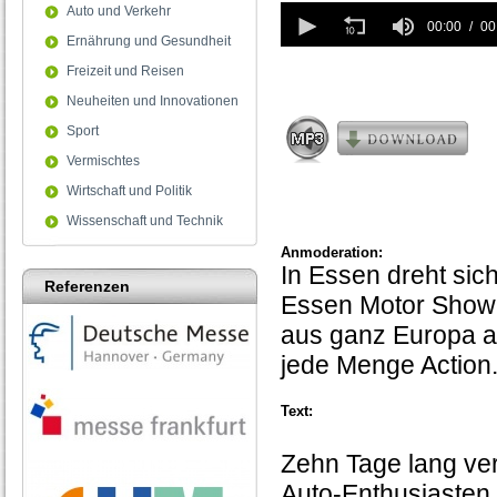
0
Auto und Verkehr
seconds
00:00
00
Ernährung und Gesundheit
of
0
Freizeit und Reisen
seconds
Neuheiten und Innovationen
Sport
Vermischtes
Wirtschaft und Politik
Wissenschaft und Technik
Anmoderation:
In Essen dreht sic
Referenzen
Essen Motor Show 2
aus ganz Europa a
jede Menge Action.
Text:
Zehn Tage lang ver
Auto-Enthusiasten