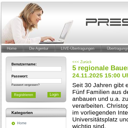
Home
Die Agentur
LIVE-Übertragungen
Übertragun
<<< Zurück
Benutzername:
5 regionale Baue
24.11.2025 15:00 U
Passwort:
Seit 30 Jahren gibt
Passwort vergessen?
Fünf Familien aus d
Registrieren
anbauen und u.a. z
verarbeiten. Christ
im vorliegenden Int
Kategorien
Universitätsplatz u
Home
wichtig sind.