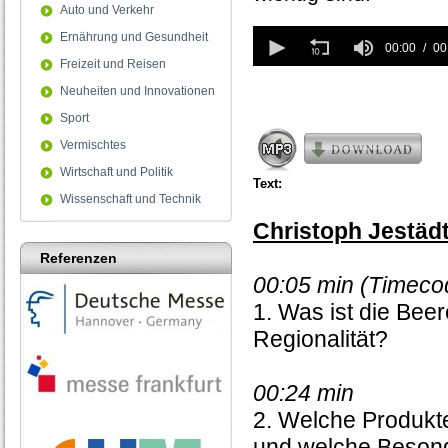
Auto und Verkehr
0
Ernährung und Gesundheit
seconds
00:00
00
of
Freizeit und Reisen
0
Neuheiten und Innovationen
seconds
Sport
Vermischtes
Wirtschaft und Politik
Text:
Wissenschaft und Technik
Christoph Jestädt
Referenzen
00:05 min (Timecod
1. Was ist die Bee
Regionalität?
00:24 min
2. Welche Produkte
und welche Besond