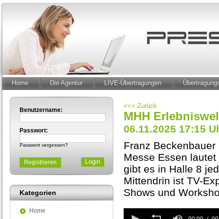
Home
Die Agentur
LIVE-Übertragungen
Übertragun
<<< Zurück
Benutzername:
MHH Erlebniswe
06.11.2025 17:15 U
Passwort:
Franz Beckenbauer h
Passwort vergessen?
Messe Essen lautet 
Registrieren
gibt es in Halle 8 
Mittendrin ist TV-E
Shows und Workshop
Kategorien
Home
0