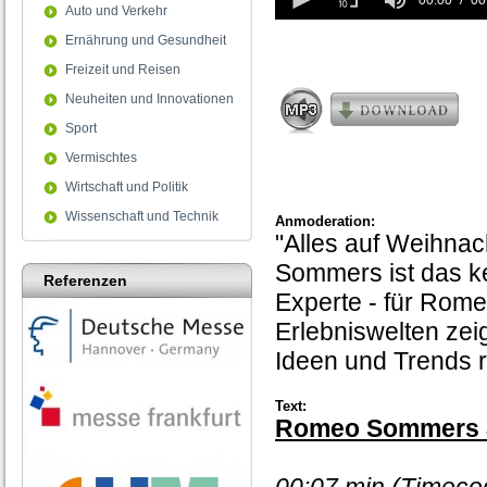
seconds
00:00
00
Auto und Verkehr
of
0
Ernährung und Gesundheit
seconds
Freizeit und Reisen
Neuheiten und Innovationen
Sport
Vermischtes
Wirtschaft und Politik
Wissenschaft und Technik
Anmoderation:
"Alles auf Weihna
Sommers ist das ke
Referenzen
Experte - für Rom
Erlebniswelten zei
Ideen und Trends 
Text:
Romeo Sommers a