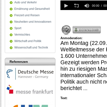
0
Auto und Verkehr
seconds
00:00
00
Ernährung und Gesundheit
of
0
Freizeit und Reisen
seconds
Neuheiten und Innovationen
Sport
Vermischtes
Anmoderation:
Wirtschaft und Politik
Am Montag (22.09.
Wissenschaft und Technik
Weltleitmesse der
1.600 Unternehmen
Gezeigt werden Pr
Referenzen
hin zu riesigen Mas
internationaler Sch
Politik auch nich
berichtet ...
Text: