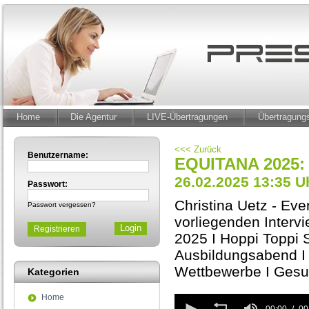
Home
Die Agentur
LIVE-Übertragungen
Übertragun
<<< Zurück
Benutzername:
EQUITANA 2025: 
26.02.2025 13:35 U
Passwort:
Christina Uetz - Ev
Passwort vergessen?
vorliegenden Interv
Registrieren
2025 I Hoppi Toppi 
Ausbildungsabend I 
Wettbewerbe I Gesu
Kategorien
Home
0