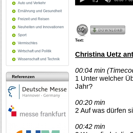
seconds
00:00
00
Auto und Verkehr
of
0
Ernährung und Gesundheit
seconds
Freizeit und Reisen
Neuheiten und Innovationen
Sport
Text:
Vermischtes
Wirtschaft und Politik
Christina Uetz an
Wissenschaft und Technik
00:04 min (Timecod
Referenzen
1 Unter welcher Ü
Jahr?
00:20 min
2 Auf was dürfen s
00:42 min