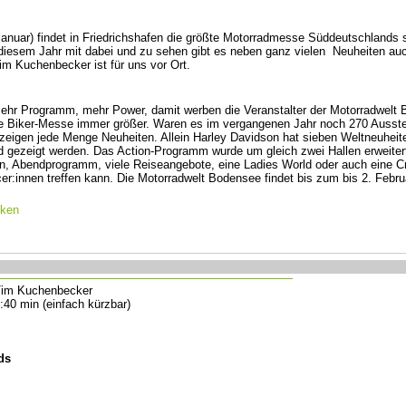
Januar) findet in Friedrichshafen die größte Motorradmesse Süddeutschlands s
n diesem Jahr mit dabei und zu sehen gibt es neben ganz vielen Neuheiten au
 Kuchenbecker ist für uns vor Ort.
mehr Programm, mehr Power, damit werben die Veranstalter der Motorradwelt
die Biker-Messe immer größer. Waren es im vergangenen Jahr noch 270 Ausstel
 zeigen jede Menge Neuheiten. Allein Harley Davidson hat sieben Weltneuheit
d gezeigt werden. Das Action-Programm wurde um gleich zwei Hallen erweitert
, Abendprogramm, viele Reiseangebote, eine Ladies World oder auch eine C
cer:innen treffen kann. Die Motorradwelt Bodensee findet bis zum bis 2. Febru
cken
im Kuchenbecker
:40 min (einfach kürzbar)
ds