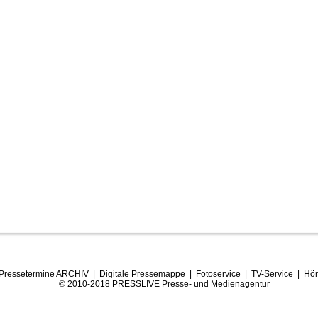
Pressetermine ARCHIV
|
Digitale Pressemappe
|
Fotoservice
|
TV-Service
|
Hör
© 2010-2018 PRESSLIVE Presse- und Medienagentur