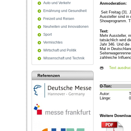
Auto und Verkehr
Anmoderation:
Ernährung und Gesundheit
Seit Freitag (31. 
Aussteller sind i
Freizeit und Reisen
Showprogramm. Tim
Neuheiten und Innovationen
Text:
Sport
Mehr Aussteller, 
tatsächlich wird 
Vermischtes
Jahr 346. Und die
Mal in Deutschlan
Wirtschaft und Politik
Seitenwagenrennen
zahlreiche Influen
Wissenschaft und Technik
Text ausdru
Referenzen
O-Ton:
Autor:
T
Länge:
0
Weitere Downloa