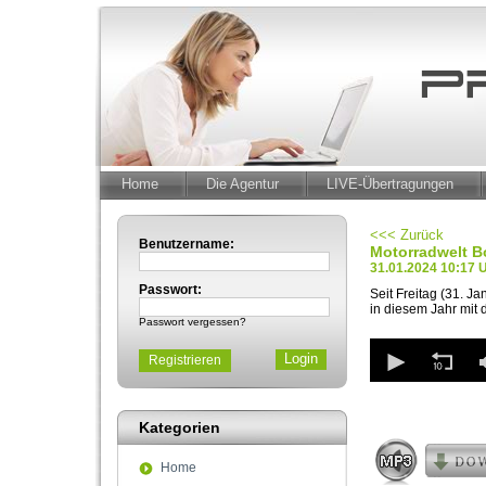
Home
Die Agentur
LIVE-Übertragungen
<<< Zurück
Benutzername:
Motorradwelt Bo
31.01.2024 10:17 
Passwort:
Seit Freitag (31. J
in diesem Jahr mit
Passwort vergessen?
0
Registrieren
seconds
of
44
seconds
Volum
Kategorien
90%
Home