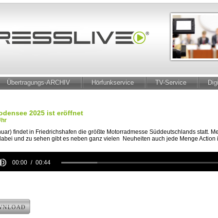
Übertragungs-ARCHIV
Hörfunkservice
TV-Service
Dig
densee 2025 ist eröffnet
Uhr
anuar) findet in Friedrichshafen die größte Motorradmesse Süddeutschlands statt. Me
 dabei und zu sehen gibt es neben ganz vielen Neuheiten auch jede Menge Acti
00:00
00:44
e