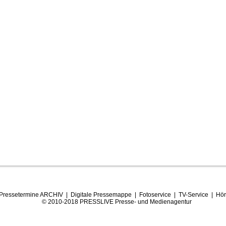
Pressetermine ARCHIV
|
Digitale Pressemappe
|
Fotoservice
|
TV-Service
|
Hör
© 2010-2018 PRESSLIVE Presse- und Medienagentur