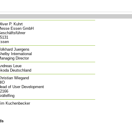
liver P. Kuhrt
Messe Essen GmbH
eschäftsführer
5131
Essen
olkhard Juergens
helby International
anaging Director
ndreas Leue
koda Deutschland
hristian Wiegand
NIO
ead of User Development
2166
räfelfing
im Kuchenbecker
ds