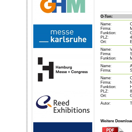
O-Ton:
Name:
O
Firma:
Funktion:
G
PLZ:
4
Ort:
Name:
V
Firma:
S
Funktion:
M
Name:
A
Firma:
S
Name:
C
Firma:
Funktion:
H
PLZ:
8
Ort:
G
Autor:
T
Weitere Downloa