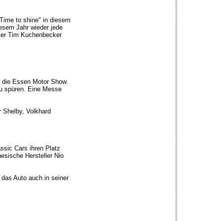
Time to shine" in diesem
esem Jahr wieder jede
rter Tim Kuchenbecker
st die Essen Motor Show.
 zu spüren. Eine Messe
r Shelby, Volkhard
ssic Cars ihren Platz
nesische Hersteller Nio
das Auto auch in seiner