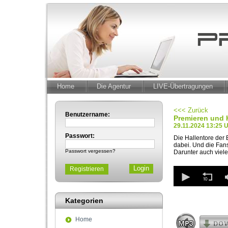
Home
Die Agentur
LIVE-Übertragungen
<<< Zurück
Benutzername:
Premieren und 
29.11.2024 13:25 
Passwort:
Die Hallentore der 
dabei. Und die Fan
Passwort vergessen?
Darunter auch viel
0
Registrieren
seconds
of
2
Kategorien
minutes,
16
seconds
Volum
Home
90%