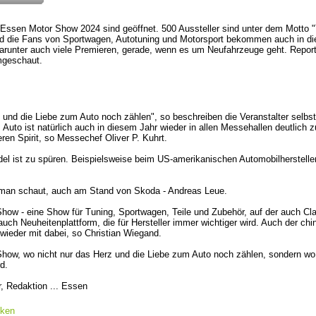
r Essen Motor Show 2024 sind geöffnet. 500 Aussteller sind unter dem Motto "
nd die Fans von Sportwagen, Autotuning und Motorsport bekommen auch in di
runter auch viele Premieren, gerade, wenn es um Neufahrzeuge geht. Repo
umgeschaut.
z und die Liebe zum Auto noch zählen", so beschreiben die Veranstalter selb
Auto ist natürlich auch in diesem Jahr wieder in allen Messehallen deutlich
ren Spirit, so Messechef Oliver P. Kuhrt.
el ist zu spüren. Beispielsweise beim US-amerikanischen Automobilherstelle
 man schaut, auch am Stand von Skoda - Andreas Leue.
how - eine Show für Tuning, Sportwagen, Teile und Zubehör, auf der auch Cla
auch Neuheitenplattform, die für Hersteller immer wichtiger wird. Auch der chi
 wieder mit dabei, so Christian Wiegand.
how, wo nicht nur das Herz und die Liebe zum Auto noch zählen, sondern wo 
rd.
 Redaktion ... Essen
cken