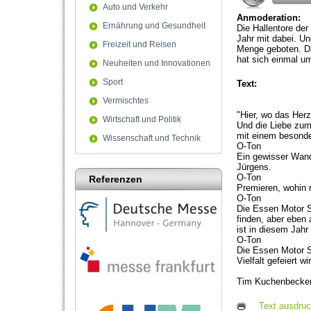
Auto und Verkehr
Anmoderation:
Ernährung und Gesundheit
Die Hallentore de
Jahr mit dabei. U
Freizeit und Reisen
Menge geboten. Da
hat sich einmal 
Neuheiten und Innovationen
Sport
Text:
Vermischtes
"Hier, wo das Her
Wirtschaft und Politik
Und die Liebe zum 
mit einem besonde
Wissenschaft und Technik
O-Ton
Ein gewisser Wand
Jürgens.
O-Ton
Referenzen
Premieren, wohin
O-Ton
Die Essen Motor S
finden, aber eben 
ist in diesem Jahr
O-Ton
Die Essen Motor S
Vielfalt gefeiert wi
Tim Kuchenbecker,
Text ausdru