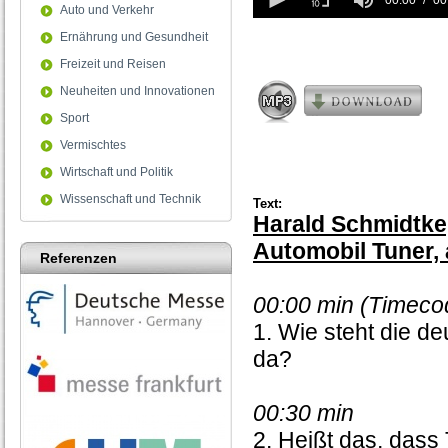
seconds
00:00
00
Auto und Verkehr
of
0
Ernährung und Gesundheit
seconds
Freizeit und Reisen
Neuheiten und Innovationen
Sport
Vermischtes
Wirtschaft und Politik
Wissenschaft und Technik
Text:
Harald Schmidtke
Automobil Tuner, 
Referenzen
00:00 min (Timeco
1. Wie steht die d
da?
00:30 min
2. Heißt das, dass 