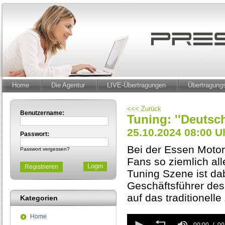
Home
Die Agentur
LIVE-Übertragungen
Übertragun
<<< Zurück
Benutzername:
Tuning: ''Deutsc
25.10.2024 08:00 U
Passwort:
Bei der Essen Motor
Passwort vergessen?
Fans so ziemlich all
Registrieren
Tuning Szene ist da
Geschäftsführer des
auf das traditionell
Kategorien
Home
0