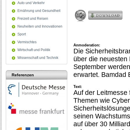
seconds
Auto und Verkehr
Ernährung und Gesundheit
Freizeit und Reisen
Neuheiten und Innovationen
Sport
Vermischtes
Anmoderation:
Die Sicherheitsbran
Wirtschaft und Politik
über die neuesten
Wissenschaft und Technik
September werden 
erwartet. Bamdad E
Referenzen
Text:
Auf der Leitmesse 
Themen wie Cyberk
Sicherheitslösunge
seinen Wachstumsk
auf über 30 Millia