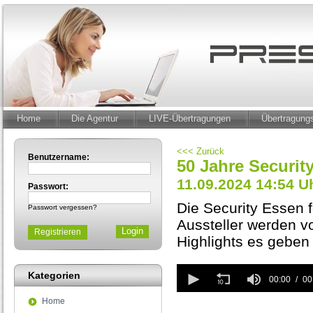
Home
Die Agentur
LIVE-Übertragungen
Übertragun
<<< Zurück
Benutzername:
50 Jahre Securit
11.09.2024 14:54 U
Passwort:
Die Security Essen 
Passwort vergessen?
Aussteller werden v
Registrieren
Highlights es geben 
0
Kategorien
seconds
00:00
00
of
Home
0