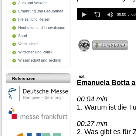
Auto und Verkehr
0
Ernährung und Gesundheit
seconds
00:00
00
of
Freizeit und Reisen
0
Neuheiten und Innovationen
seconds
Sport
Vermischtes
Wirtschaft und Politik
Wissenschaft und Technik
Text:
Referenzen
Emanuela Botta a
00:04 min
1. Warum ist die 
00:27 min
2. Was gibt es für