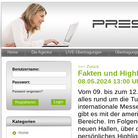
Home
Die Agentur
LIVE-Übertragungen
Übertragun
<<< Zurück
Benutzername:
Fakten und High
08.05.2024 13:00 U
Passwort:
Vom 09. bis zum 12. 
Passwort vergessen?
alles rund um die T
Registrieren
internationale Mess
gibt es mit der ame
Bereiche. Im Folgend
Kategorien
neuen Hallen, über 
Home
persönliches Highlig