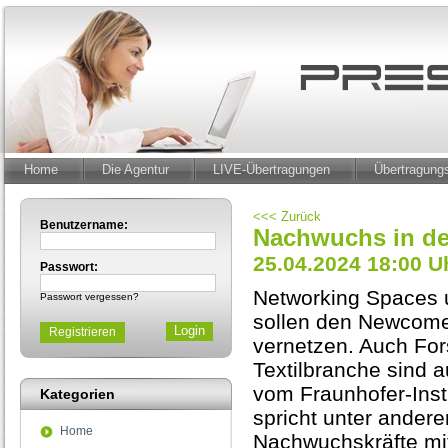
Home
Die Agentur
LIVE-Übertragungen
Übertragun
<<< Zurück
Benutzername:
Nachwuchs in d
25.04.2024 18:00 U
Passwort:
Networking Spaces u
Passwort vergessen?
sollen den Newcome
Registrieren
vernetzen. Auch Fo
Textilbranche sind 
vom Fraunhofer-Ins
Kategorien
spricht unter andere
Home
Nachwuchskräfte mit