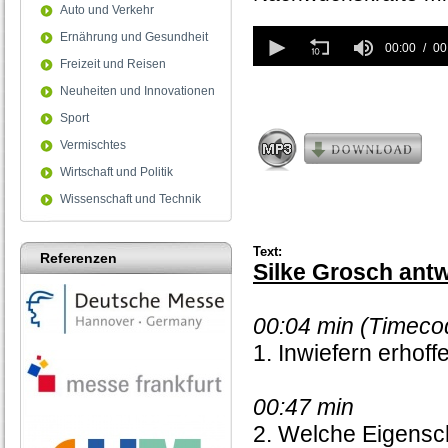
Auto und Verkehr
0
Ernährung und Gesundheit
seconds
00:00
00
of
Freizeit und Reisen
0
Neuheiten und Innovationen
seconds
Sport
Vermischtes
Wirtschaft und Politik
Wissenschaft und Technik
Text:
Referenzen
Silke Grosch antw
00:04 min (Timeco
1. Inwiefern erho
00:47 min
2. Welche Eigensch