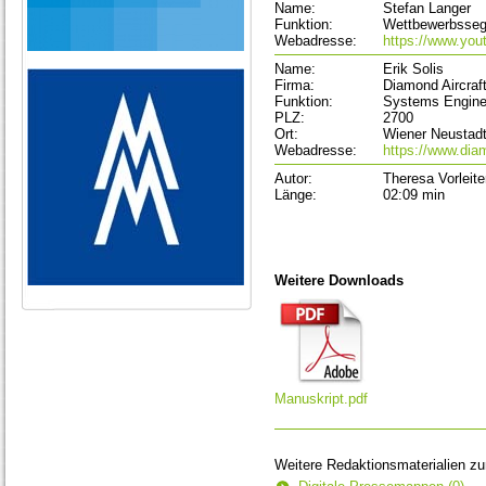
Name:
Stefan Langer
Funktion:
Wettbewerbssegl
Webadresse:
https://www.yo
Name:
Erik Solis
Firma:
Diamond Aircraft
Funktion:
Systems Engine
PLZ:
2700
Ort:
Wiener Neustad
Webadresse:
https://www.dia
Autor:
Theresa Vorleite
Länge:
02:09 min
Weitere Downloads
Manuskript.pdf
Weitere Redaktionsmaterialien z