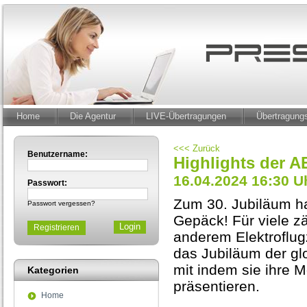
Home
Die Agentur
LIVE-Übertragungen
Übertragun
<<< Zurück
Benutzername:
Highlights der 
16.04.2024 16:30 U
Passwort:
Zum 30. Jubiläum ha
Passwort vergessen?
Gepäck! Für viele z
Registrieren
anderem Elektroflugz
das Jubiläum der gl
mit indem sie ihre 
Kategorien
präsentieren.
Home