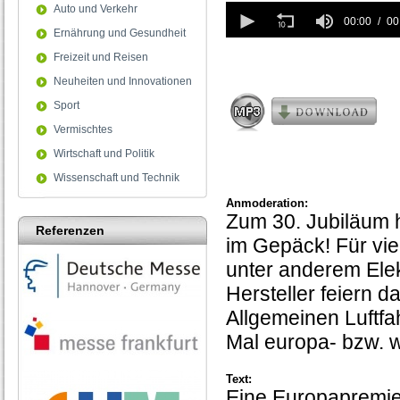
0
Auto und Verkehr
seconds
00:00
00
Ernährung und Gesundheit
of
0
Freizeit und Reisen
seconds
Neuheiten und Innovationen
Sport
Vermischtes
Wirtschaft und Politik
Wissenschaft und Technik
Anmoderation:
Zum 30. Jubiläum h
Referenzen
im Gepäck! Für vie
unter anderem Elek
Hersteller feiern 
Allgemeinen Luftfa
Mal europa- bzw. we
Text:
Eine Europapremier