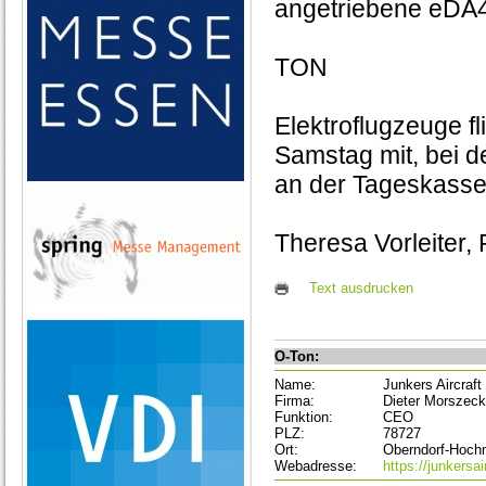
angetriebene eDA4
TON
Elektroflugzeuge f
Samstag mit, bei d
an der Tageskasse 
Theresa Vorleiter,
Text ausdrucken
O-Ton:
Name:
Junkers Aircraft
Firma:
Dieter Morszeck
Funktion:
CEO
PLZ:
78727
Ort:
Oberndorf-Hoch
Webadresse:
https://junkersai