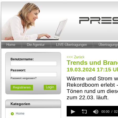
Home
Die Agentur
LIVE-Übertragungen
Übertragun
<<< Zurück
Benutzername:
Trends und Bran
19.03.2024 17:15 U
Passwort:
Wärme und Strom wä
Passwort vergessen?
Rekordboom erlebt 
Registrieren
Tönen rund um dies
zum 22.03. läuft.
Kategorien
0
seconds
00:00
02
Home
of