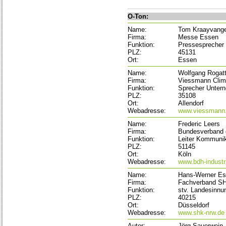
O-Ton:
Name:
Tom Kraayvang
Firma:
Messe Essen
Funktion:
Pressesprecher
PLZ:
45131
Ort:
Essen
Name:
Wolfgang Rogat
Firma:
Viessmann Clim
Funktion:
Sprecher Unter
PLZ:
35108
Ort:
Allendorf
Webadresse:
www.viessmann
Name:
Frederic Leers
Firma:
Bundesverband 
Funktion:
Leiter Kommunik
PLZ:
51145
Ort:
Köln
Webadresse:
www.bdh-industr
Name:
Hans-Werner Es
Firma:
Fachverband 
Funktion:
stv. Landesinnu
PLZ:
40215
Ort:
Düsseldorf
Webadresse:
www.shk-nrw.de
Autor:
Jörg Sauerwein