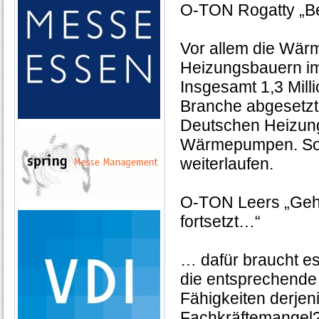
O-TON Rogatty „B
Vor allem die Wä
Heizungsbauern im
Insgesamt 1,3 Mil
Branche abgesetzt
Deutschen Heizungs
Wärmepumpen. So g
weiterlaufen.
O-TON Leers „Gehe
fortsetzt…“
… dafür braucht es
die entsprechende
Fähigkeiten derjen
Fachkräftemangel?