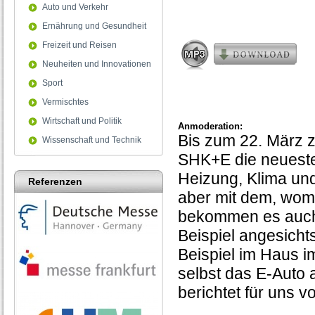
2
Auto und Verkehr
minutes,
Ernährung und Gesundheit
58
seconds
Freizeit und Reisen
Neuheiten und Innovationen
Sport
Vermischtes
Wirtschaft und Politik
Anmoderation:
Bis zum 22. März z
Wissenschaft und Technik
SHK+E die neueste
Heizung, Klima und
Referenzen
aber mit dem, womi
bekommen es auch 
Beispiel angesich
Beispiel im Haus
selbst das E-Auto
berichtet für uns 