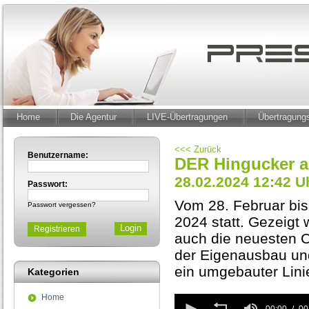
Home
Die Agentur
LIVE-Übertragungen
Übertragun
<<< Zurück
Benutzername:
DER Hingucker a
28.02.2024 12:42 U
Passwort:
Vom 28. Februar bis
Passwort vergessen?
2024 statt. Gezeigt
Registrieren
auch die neuesten C
der Eigenausbau und
ein umgebauter Lini
Kategorien
Home
0