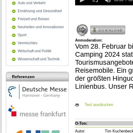
seconds
00:00
00
Auto und Verkehr
of
0
Ernährung und Gesundheit
seconds
Freizeit und Reisen
Neuheiten und Innovationen
Sport
Anmoderation:
Vermischtes
Vom 28. Februar bi
Wirtschaft und Politik
Camping 2024 statt
Wissenschaft und Technik
Tourismusangebote
Reisemobile. Ein g
Referenzen
der größten Hinguc
Linienbus. Unser R
Text ausdrucken
O-Ton:
Autor:
Tim Kuchenbec