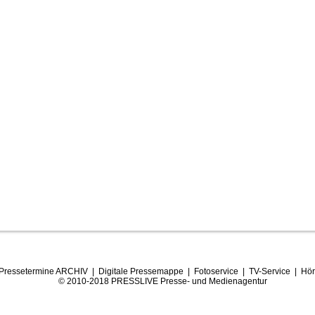
Pressetermine ARCHIV
|
Digitale Pressemappe
|
Fotoservice
|
TV-Service
|
Hör
© 2010-2018 PRESSLIVE Presse- und Medienagentur