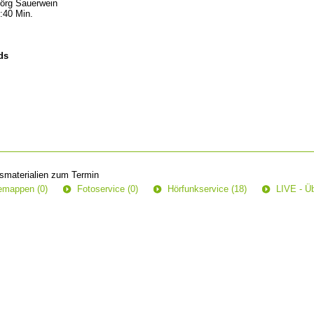
örg Sauerwein
:40 Min.
ds
smaterialien zum Termin
semappen (0)
Fotoservice (0)
Hörfunkservice (18)
LIVE - Üb