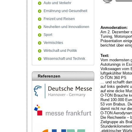
Auto und Verkehr
Ernährung und Gesundheit
Freizeit und Reisen
Neuheiten und Innovationen
Anmoderation:
Am 2. Dezember st
Sport
Tuning, Motorspor
Präsentation eini
Vermischtes
berichtet über ein
Wirtschaft und Politik
Text:
Wissenschaft und Technik
Vom modernsten ge
Autotunings in Es
Volkswagen vom Ba
luftgekühlter Moto
Referenzen
O-TON 360 PS
… und schafft dam
auf links gedreht
auf eine dicke Mus
O-TON Brauche ke
Rund 100.000 Eur
53 von Brabus. Di
damit nicht nur d
O-TON Aerodynam
Die Reichweite – 
Zielgruppe als Br
Stundenkilometern
„elektrischer Würf