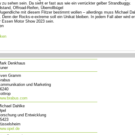
zu sehen sein. Da sieht er fast aus wie ein verrückter gelber Strandbuggy.
stand, Offroad-Reifen, Überrollbügel
Jugendliche mit diesem Flitzer bestimmt wollen – allerdings muss Michael Da
Denn der Rocks-e-extreme soll ein Unikat bleiben. In jedem Fall aber wird er
r Essen Motor Show 2023 sein.
en
cken
ark Denkhaus
uner
Sven Gramm
rabus
ommunikation und Marketing
6240
ottrop
ww.brabus.com
ichael Dahlke
pel
orschung und Entwicklung
5423
üsselsheim
ww.opel.de