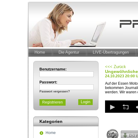
Home
Die Agentur
LIVE-Übertragungen
<<< Zurück
Benutzername:
Ungewöhnliche 
24.10.2023 20:00 
Passwort:
Auf der Essen Moto
bekommen Journalis
Passwort vergessen?
werden. Wir waren d
0
Registrieren
seconds
of
2
Kategorien
minutes,
43
seconds
Volum
Home
90%