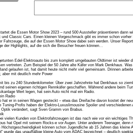
artet die Essen Motor Show 2023 – rund 500 Aussteller präsentieren dann wi
t und Classic Cars. Einen kleinen Vorgeschmack gibt es immer schon vorher b
ger Fahrzeuge, die auf der Essen Motor Show dabei sein werden. Unser Repor
ige der Highlights, auf die sich die Besucher freuen können…
tunten Edel-Elektroauto bis zum komplett umgebauten Oldtimer ist wieder d
sen vertreten. Zum Beispiel der 50 Jahre alte Käfer von Mark Denkhaus. Was 
nd gelaufen ist, hat damit heute nicht mehr viel gemeinsam. Drinnen arbeit
r, aber mit deutlich mehr Power
it bis zu 240 Stundenkilometer. Über zwei Jahrzehnte hat Denkhaus so zieml
 und seinen eigenen richtigen Rennkäfer geschaffen. Während andere beim Tu
ikanlage Wert legen, hat sein Auto nicht mal ein Radio.
in Radio
o hat er in seinen Wagen gesteckt – etwa das Dreifache davon kostet der 
e Tuning-Profis haben der Elektro-Luxuslimousine Spoiler und verschiedenen 
ie Optik verändert, sagt Sven Gramm von Brabus.
ik
bei vielen Kunden von Elektrofahrzeugen ist das nach wie vor ein wichtiges 
abus hat Opel mit seinem Rocks-e vor Augen. Unter anderem Teenager, denn
 Höchstgeschwindigkeit können schon Jugendliche ab 15 Jahren das kleine A
el“ wurde das unauffällige kleine Auto vom ADAC bezeichnet – deutlich spektak