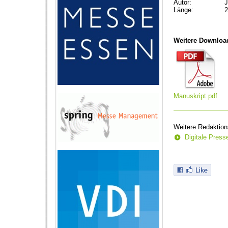
Autor:
J
Länge:
2
Weitere Downloa
Manuskript.pdf
Weitere Redaktion
Digitale Pres