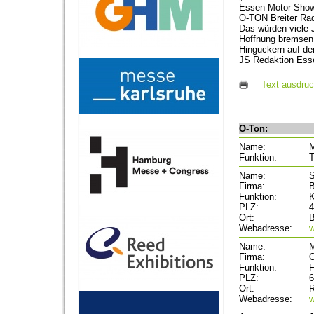
Essen Motor Show 
O-TON Breiter Rad
Das würden viele 
Hoffnung bremsen. 
Hinguckern auf de
JS Redaktion Ess
Text ausdru
O-Ton:
Name:
M
Funktion:
T
Name:
Firma:
B
Funktion:
K
PLZ:
4
Ort:
B
Webadresse:
w
Name:
M
Firma:
O
Funktion:
F
PLZ:
6
Ort:
R
Webadresse:
w