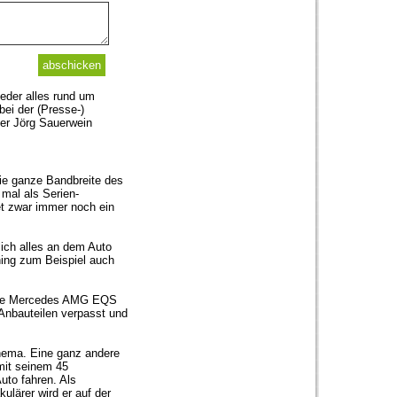
eder alles rund um
ei der (Presse-)
ter Jörg Sauerwein
ie ganze Bandbreite des
mal als Serien-
et zwar immer noch ein
ich alles an dem Auto
ning zum Beispiel auch
neue Mercedes AMG EQS
Anbauteilen verpasst und
Thema. Eine ganz andere
 mit seinem 45
uto fahren. Als
ulärer wird er auf der