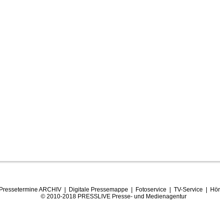
Pressetermine ARCHIV
|
Digitale Pressemappe
|
Fotoservice
|
TV-Service
|
Hör
© 2010-2018 PRESSLIVE Presse- und Medienagentur