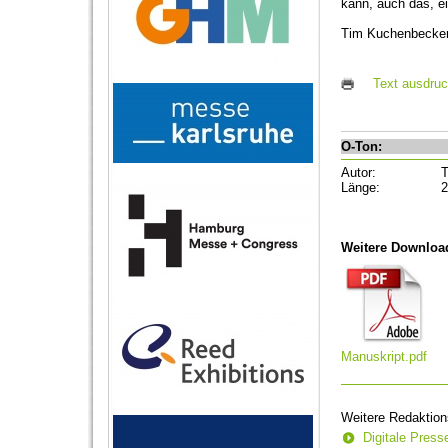
kann, auch das, e
Tim Kuchenbecker,
Text ausdru
O-Ton:
Autor:
T
Länge:
2
Weitere Downloa
Manuskript.pdf
Weitere Redaktion
Digitale Pres