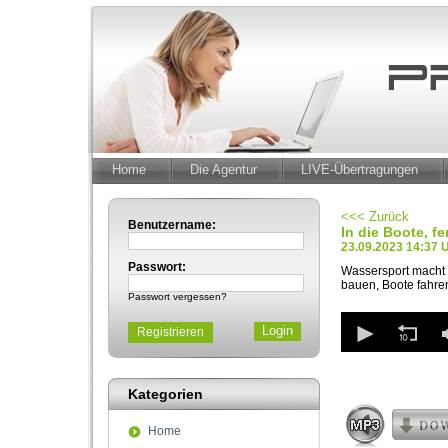
Home
Die Agentur
LIVE-Übertragungen
<<< Zurück
Benutzername:
In die Boote, fe
23.09.2023 14:37 
Passwort:
Wassersport macht 
bauen, Boote fahren
Passwort vergessen?
0
Registrieren
seconds
of
2
minutes,
Kategorien
58
seconds
Volum
90%
Home