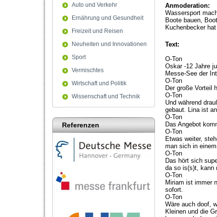
Auto und Verkehr
Anmoderation:
Wassersport macht
Ernährung und Gesundheit
Boote bauen, Boote
Kuchenbecker hat
Freizeit und Reisen
Neuheiten und Innovationen
Text:
Sport
O-Ton
Oskar -12 Jahre j
Vermischtes
Messe-See der Int
O-Ton
Wirtschaft und Politik
Der große Vorteil 
O-Ton
Wissenschaft und Technik
Und während drauß
gebaut. Lina ist a
O-Ton
Das Angebot kommt 
Referenzen
O-Ton
Etwas weiter, ste
man sich in einem
O-Ton
Das hört sich sup
da so is(s)t, kan
O-Ton
Miriam ist immer 
sofort.
O-Ton
Wäre auch doof, w
Kleinen und die G