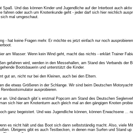
 Spaß. Und das können Kinder und Jugendliche auf der Interboot auch aktiv
 fahren oder auch um Knotenkunde geht - jeder darf sich hier reichlich ausp
 sich mal umgeschaut.
ung - hat keine Fragen mehr. Er möchte es jetzt einfach nur noch ausprobiere
erboot.
hier am Wasser: Wenn kein Wind geht, macht das nichts - erklärt Trainer Fab
en gefahren wird, werden in den Messehallen, am Stand des Verbands der 
ngehende Bootsbauerin und unterstützt die Kinder.
gut an, nicht nur bei den Kleinen, auch bei den Eltern.
hen die etwas Größeren in der Schlange. Wir sind beim Deutschen Motoryacht
 Rennbootsimulator ausprobieren.
er an. Und danach gibt´s erstmal Popcorn am Stand des Deutschen Seglerv
n man sich hier am Knotenturm auch gleich mal an den gängigen Knoten probi
noch ganz begeistert. Und was Jugendliche können, können Erwachsene ... na
enn es nicht hält und das Boot sich dann selbstständig macht. Also, viele M
roßen. Übrigens gibt es auch Testbecken, in denen man Surfen und Stand up 