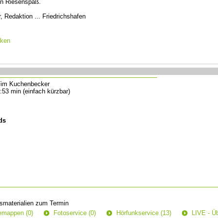
in Riesenspaß.
 Redaktion ... Friedrichshafen
cken
im Kuchenbecker
:53 min (einfach kürzbar)
ds
smaterialien zum Termin
semappen (0)
Fotoservice (0)
Hörfunkservice (13)
LIVE - Üb