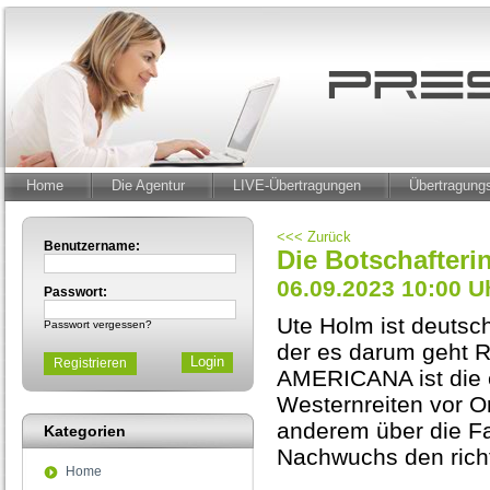
Home
Die Agentur
LIVE-Übertragungen
Übertragun
<<< Zurück
Benutzername:
Die Botschafteri
06.09.2023 10:00 U
Passwort:
Ute Holm ist deutsch
Passwort vergessen?
der es darum geht Ri
Registrieren
AMERICANA ist die er
Westernreiten vor Or
anderem über die Fa
Kategorien
Nachwuchs den rich
Home