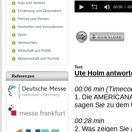
0
Auto und Verkehr
seconds
00:00
00
Ernährung und Gesundheit
of
0
Freizeit und Reisen
seconds
Neuheiten und Innovationen
Sport
Vermischtes
Wirtschaft und Politik
Wissenschaft und Technik
Text:
Ute Holm antwort
Referenzen
00:06 min (Timeco
1. Die AMERICANA i
sagen Sie zu dem
00:28 min
2. Was zeigen Si