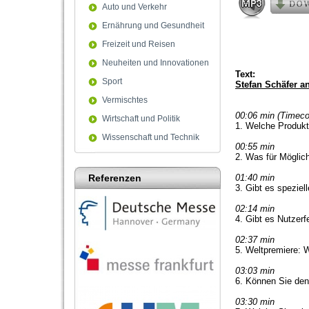
90%
Auto und Verkehr
Ernährung und Gesundheit
Freizeit und Reisen
Neuheiten und Innovationen
Text:
Sport
Stefan Schäfer an
Vermischtes
00:06 min (Timec
Wirtschaft und Politik
1. Welche Produk
Wissenschaft und Technik
00:55 min
2. Was für Möglic
Referenzen
01:40 min
3. Gibt es speziell
02:14 min
4. Gibt es Nutzer
02:37 min
5. Weltpremiere: 
03:03 min
6. Können Sie den
03:30 min