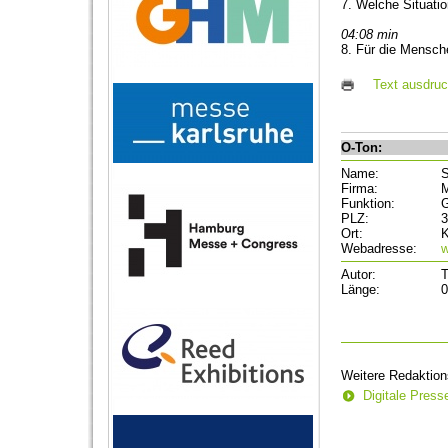
7. Welche Situati
04:08 min
8. Für die Mensche
Text ausdru
O-Ton:
Name:
S
Firma:
Funktion:
G
PLZ:
3
Ort:
K
Webadresse:
w
Autor:
T
Länge:
0
Weitere Redaktion
Digitale Pres