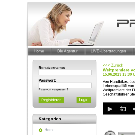
Home
Die Agentur
LIVE-Übertragungen
<<< Zurück
Benutzername:
Weltpremiere v
15.06.2023 13:30 
Passwort:
Von Handbikes, über
Lebensqualität von
Passwort vergessen?
Weltpremiere der Fi
Geschäftsführer Ste
Registrieren
0
seconds
of
Kategorien
4
minutes,
45
Home
seconds
Volum