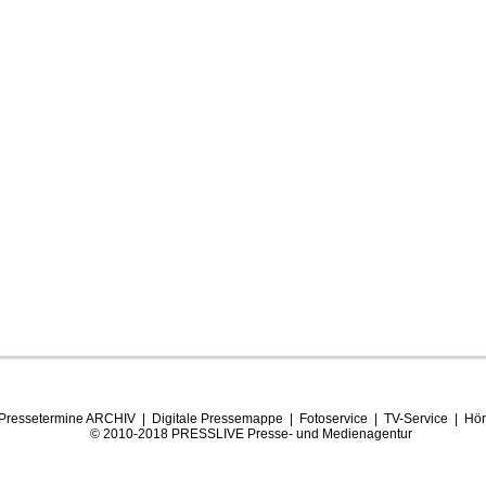
Pressetermine ARCHIV
|
Digitale Pressemappe
|
Fotoservice
|
TV-Service
|
Hör
© 2010-2018 PRESSLIVE Presse- und Medienagentur