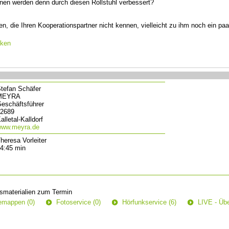
onen werden denn durch diesen Rollstuhl verbessert?
n, die Ihren Kooperationspartner nicht kennen, vielleicht zu ihm noch ein pa
cken
tefan Schäfer
MEYRA
eschäftsführer
2689
alletal-Kalldorf
ww.meyra.de
heresa Vorleiter
4:45 min
smaterialien zum Termin
semappen (0)
Fotoservice (0)
Hörfunkservice (6)
LIVE - Übe