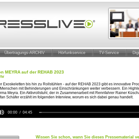
Übertragungs-ARCHIV
Hörfunkservice
TV-Service
Dig
on MEYRA auf der REHAB 2023
Uhr
 Exoskeletten bis hin zu Rollstühlen - auf der REHAB 2023 gibt es innovative Prod
 Menschen mit Behinderungen und Einschränkungen weiter verbessern. Ein Highlight
rma Meyra. Ein Aktivrollstuhl, der in Zusammenarbeit mit Rennfahrer Rainer Küscha
fan Schäfer erzählt im folgenden Interview, worum es sich dabei genau handelt.
00:00
04:45
e
Wissen Sie schon, wann Sie dieses Pressematerial ve