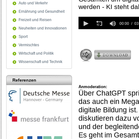
Auto und Verkehr
werden - KI steht da
Ernährung und Gesundheit
0
Freizeit und Reisen
seconds
00:00
03
Neuheiten und Innovationen
of
3
Sport
minutes,
6
Vermischtes
seconds
Wirtschaft und Politik
Wissenschaft und Technik
Referenzen
Anmoderation:
Über ChatGPT spri
das auch ein Megat
digitale Bildung i
diskutieren dazu v
und der begleiten
Es geht im Gesamte