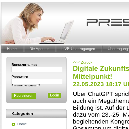
Home
Die Agentur
LIVE-Übertragungen
Übertragun
<<< Zurück
Benutzername:
Digitale Zukunfts
Mittelpunkt!
Passwort:
22.05.2023 18:17 U
Passwort vergessen?
Über ChatGPT sprich
Registrieren
auch ein Megathema 
Bildung ist. Auf der
Kategorien
dazu vom 23.-25. Ma
begleitenden Kongre
Home
Gesamten um digital