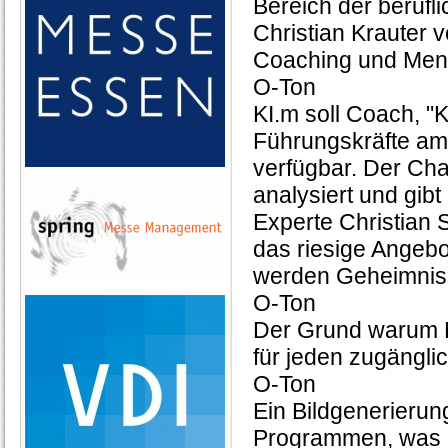
Bereich der berufli
Christian Krauter v
Coaching und Mentor
O-Ton
KI.m soll Coach, "
Führungskräfte am 
verfügbar. Der Chat
analysiert und gib
Experte Christian 
das riesige Angebo
werden Geheimniss
O-Ton
Der Grund warum KI 
für jeden zugänglic
O-Ton
Ein Bildgenerierun
Programmen, was K