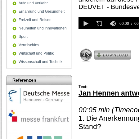
Auto und Verkehr
DEUVET - Bundesver
Ernährung und Gesundheit
0
Freizeit und Reisen
seconds
00:00
00
Neuheiten und Innovationen
of
0
Sport
seconds
Vermischtes
Wirtschaft und Politik
Wissenschaft und Technik
Referenzen
Text:
Jan Hennen antwo
00:05 min (Timeco
1. Die Anerkennung
Stand?