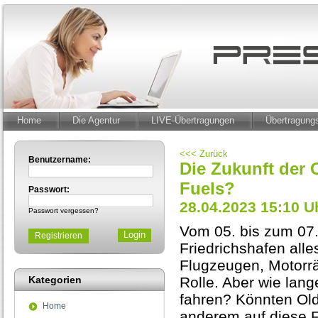
Home
Die Agentur
LIVE-Übertragungen
Übertragun
<<< Zurück
Benutzername:
Die Zukunft der 
Fuels?
Passwort:
28.04.2023 15:10 U
Passwort vergessen?
Vom 05. bis zum 07.
Registrieren
Friedrichshafen alle
Flugzeugen, Motorrä
Kategorien
Rolle. Aber wie lan
fahren? Könnten Old
Home
anderem auf diese F