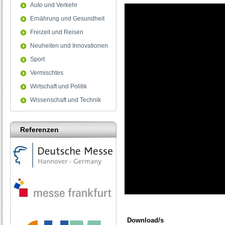
Auto und Verkehr
Ernährung und Gesundheit
Freizeit und Reisen
Neuheiten und Innovationen
Sport
Vermischtes
Wirtschaft und Politik
Wissenschaft und Technik
Referenzen
0
seconds
of
Download/s
0