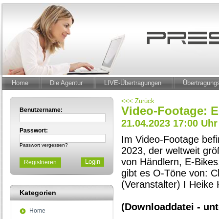
Home
Die Agentur
LIVE-Übertragungen
Übertragun
<<< Zurück
Video-Footage: E
Benutzername:
21.04.2023 17:00 Uhr
Passwort:
Im Video-Footage bef
Passwort vergessen?
2023, der weltweit gr
von Händlern, E-Bikes,
Registrieren
gibt es O-Töne von: C
(Veranstalter) I Heik
Kategorien
(Downloaddatei - un
Home