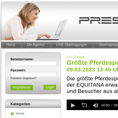
Home
Die Agentur
LIVE-Übertragungen
Übertragun
<<< Zurück
Benutzername:
Größte Pferdespo
09.03.2023 13:45 U
Passwort:
Die größte Pferdespo
Passwort vergessen?
der EQUITANA erwar
Registrieren
und Besucher aus al
0
Kategorien
seconds
00:00
00
of
Home
0