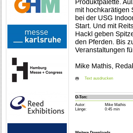
Produktpalette. A
mit hochkarätigen 
bei der USG Indoor
Start. Und mit Rei
Hackl geben Spitz
den Pferden. Bis z
Veranstaltungen f
Mike Mathis, Reda
Text ausdrucken
O-Ton:
Autor:
Mike Mathis
Länge:
0:45 min
Weitere Downloads