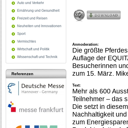
seconds
Auto und Verkehr
Ernährung und Gesundheit
Freizeit und Reisen
Neuheiten und Innovationen
Sport
Vermischtes
Anmoderation:
Die größte Pferdesp
Wirtschaft und Politik
Auflage der EQUIT
Wissenschaft und Technik
Besucherinnen und
zum 15. März. Mike
Referenzen
Text:
Mehr als 600 Ausst
Teilnehmer – das s
Die setzt in diese
Nachhaltigkeit und
zum Energiesparen 