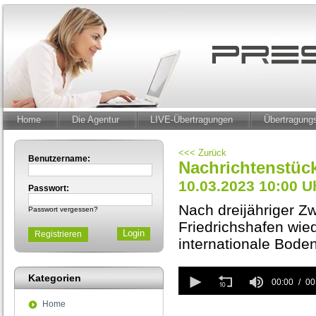
Home
Die Agentur
LIVE-Übertragungen
Übertragun
<<< Zurück
Benutzername:
Nachrichtenstück
10.03.2023 10:00 U
Passwort:
Nach dreijähriger Z
Passwort vergessen?
Friedrichshafen wie
Registrieren
internationale Bode
0
Kategorien
seconds
00:00
00
of
Home
0